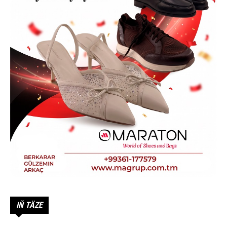
IŇ TÄZE