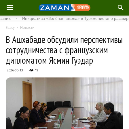
·
Инициатива «Зелёная школа» в Туркменистане расширяет сво
Esasy
Новости
В Ашхабаде обсудили перспективы
сотрудничества с французским
дипломатом Ясмин Гуэдар
2026-05-13
19