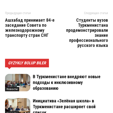
Предыдущая статья
Следующая статья
Ашхабад принимает 84-е
Студенты вузов
заседание Совета по
Туркменистана
железнодорожному
продемонстрировали
транспорту стран СНГ
знание
профессионального
русского языка
GYZYKLY BOLUP BILER
В Туркменистане внедряют новые
подходы к инклюзивному
образованию
Новости
Инициатива «Зелёная школа» в
Туркменистане расширяет свой
список