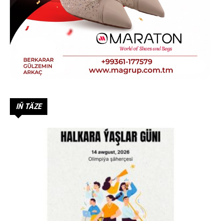
IŇ TÄZE