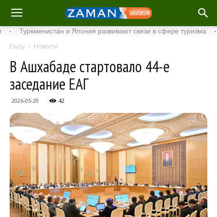
Туркменистан и Япония развивают связи в сфере туризма
·
Стар
Esasy
Новости
В Ашхабаде стартовало 44-е
заседание ЕАГ
2026-05-20
42