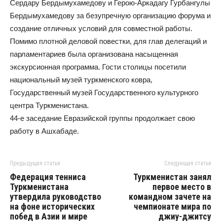
Сердару Бердымухамедову и Герою-Аркадагу Гурбангулы
Бердымухамедову за безупречную организацию форума и
создание отличных условий для совместной работы.
Помимо плотной деловой повестки, для глав делегаций и
парламентариев была организована насыщенная
экскурсионная программа. Гости столицы посетили
национальный музей туркменского ковра,
Государственный музей Государственного культурного
центра Туркменистана.
44-е заседание Евразийской группы продолжает свою
работу в Ашхабаде.
Предыдущая статья
Следующая статья
Федерация тенниса
Туркменистан занял
Туркменистана
первое место в
утвердила руководство
командном зачете на
на фоне исторических
чемпионате мира по
побед в Азии и мире
джиу-джитсу