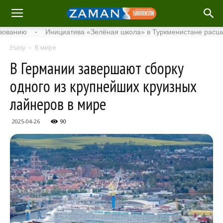
ию
·
Инициатива «Зелёная школа» в Туркменистане расширяет 
Esasy
В мире
В Германии завершают сборку
одного из крупнейших круизных
лайнеров в мире
2025-04-26
90