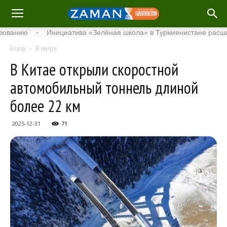
ю
·
Инициатива «Зелёная школа» в Туркменистане расширяет св
Esasy
В мире
В Китае открыли скоростной
автомобильный тоннель длиной
более 22 км
2025-12-31
71