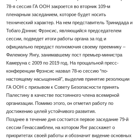
78-я сессия ГА ООН закроется во вторник 109-м
пленарным заседанием, которое будет носить
технический характер. На нем представитель Тринидада и
Тобаго Дэннис Фрэнсис, являющийся председателем
сессии, подведет итоги работы органа за год и
официально передаст полномочия своему преемнику –
Филемону Янгу, занимавшему пост премьер-министра
Камеруна с 2009 по 2019 год. На прощальной пресс-
конференции Фрэнсис назвал 78-ю сессию “по-
настоящему насыщенной”, выделив принятие резолюции
ГА ООН с призывом к Совету Безопасности принять
Палестину в качестве постоянного члена всемирной
организации. Помимо этого, он отметил работу по
достижению целей устойчивого развития.
Позднее в течение дня состоится первое заседание 79-й
сессии Генассамблеи, на котором Янг расскажет о
приоритетах своей работы и обозначит видение основных