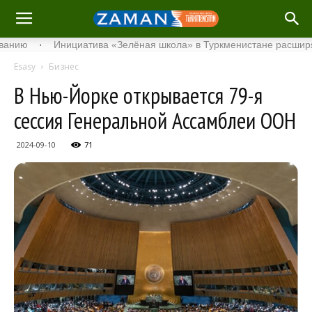
·
Инициатива «Зелёная школа» в Туркменистане расширяет сво
Esasy
Бизнес
В Нью-Йорке открывается 79-я
сессия Генеральной Ассамблеи ООН
2024-09-10
71