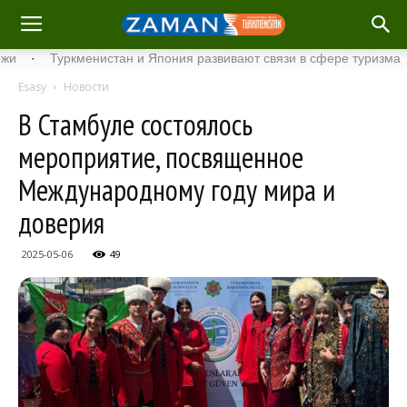
Туркменистан и Япония развивают связи в сфере туризма
·
С
Esasy
Новости
В Стамбуле состоялось
мероприятие, посвященное
Международному году мира и
доверия
2025-05-06
49