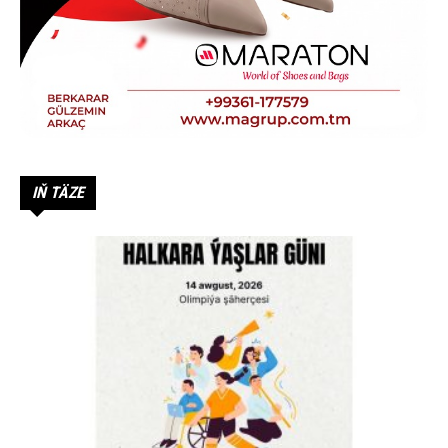
IŇ TÄZE