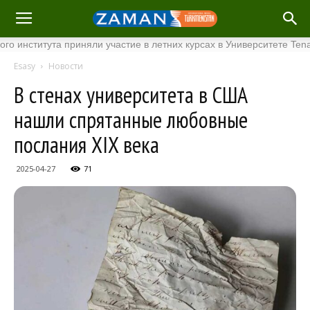
итута приняли участие в летних курсах в Университете Tenaga Nas
Esasy
Новости
В стенах университета в США
нашли спрятанные любовные
послания XIX века
2025-04-27
71