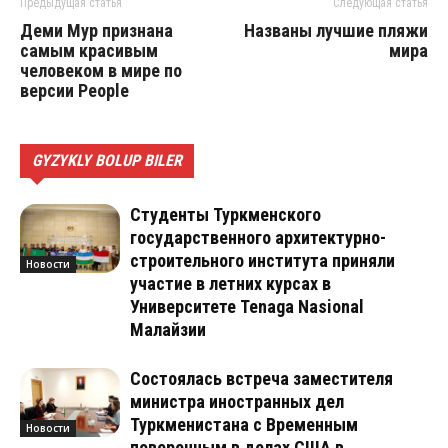
Предыдущая статья
Следующая статья
Деми Мур признана
Названы лучшие пляжи
самым красивым
мира
человеком в мире по
версии People
GYZYKLY BOLUP BILER
Студенты Туркменского
государственного архитектурно-
строительного института приняли
Новости
участие в летних курсах в
Университете Tenaga Nasional
Малайзии
Состоялась встреча заместителя
министра иностранных дел
Туркменистана с Временным
Новости
поверенным в делах США в