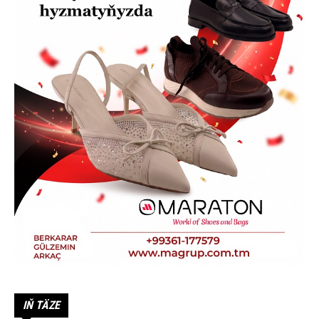
IŇ TÄZE