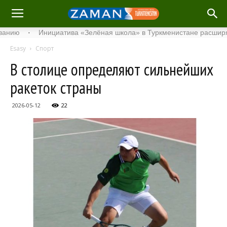
·
Инициатива «Зелёная школа» в Туркменистане расширяет свой
Esasy
Спорт
В столице определяют сильнейших
ракеток страны
2026-05-12
22