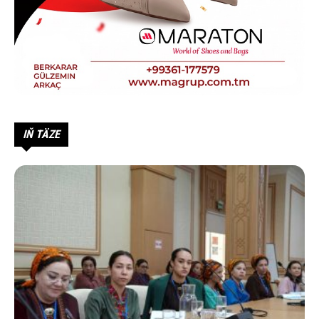
IŇ TÄZE