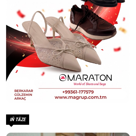
IŇ TÄZE