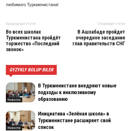
любимого Туркменистана!
Предыдущая статья
Следующая статья
Во всех школах
В Ашхабаде пройдет
Туркменистана пройдёт
очередное заседание
торжество «Последний
глав правительств СНГ
звонок»
GYZYKLY BOLUP BILER
В Туркменистане внедряют новые
подходы к инклюзивному
образованию
Новости
Инициатива «Зелёная школа» в
Туркменистане расширяет свой
список
Новости