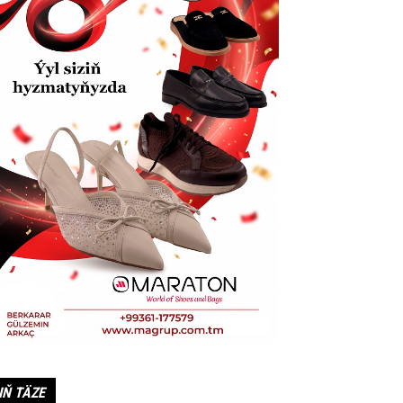
IŇ TÄZE