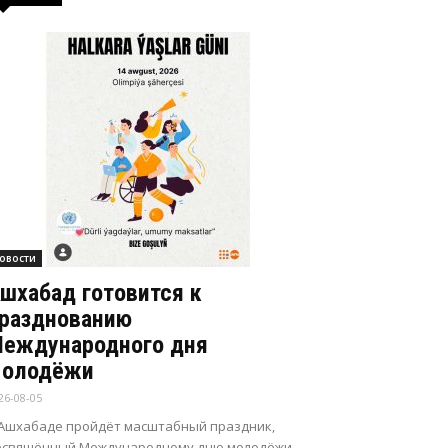
овости
шхабад готовится к
разднованию
еждународного дня
олодёжи
26-08-05
 Ашхабаде пройдёт масштабный праздник,
освящённый Международному дню молодёжи.