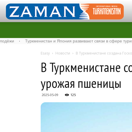
·
Туркменистан и Япония развивают связи в сфере туризма
·
Esasy
Новости
В Туркменистане создана Гос
В Туркменистане с
урожая пшеницы
2025-05-09
125