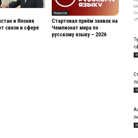
Ме
О
Новости
«Р
стан и Япония
Стартовал приём заявок на
т связи в сфере
Чемпионат мира по
русскому языку – 2026
Т
с
Н
С
п
Н
А
л
Н