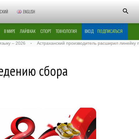
СКИЙ
ENGLISH
В МИРЕ
ЛАЙФХАК
СПОРТ
ТЕХНОЛОГИЯ
ВХОД
ПОДПИСАТЬСЯ
2026
·
Астраханский производитель расширил линейку поставок
ведению сбора