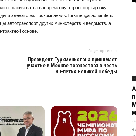
жно организовать своевременную транспортировку
ады и элеваторы. Госкомпании «Türkmengallaönümleri»
цы автотранспорт других министерств и ведомств, а
нтрактной основе.
Следующая статья
Президент Туркменистана принимает
участие в Москве торжествах в честь
80-летия Великой Победы
Н
А
п
М
м
20
В
п