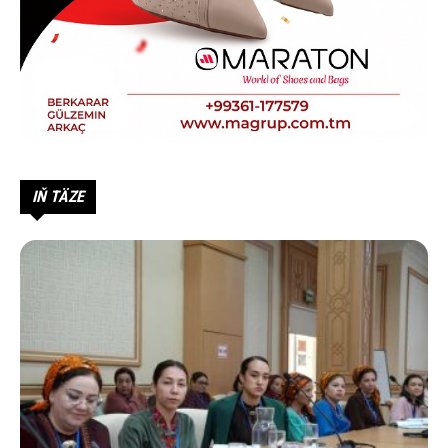
IŇ TÄZE