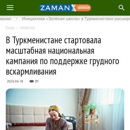
·
Инициатива «Зелёная школа» в Туркменистане расширяет свой 
Esasy
Новости
В Туркменистане стартовала
масштабная национальная
кампания по поддержке грудного
вскармливания
2026-06-18
31