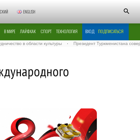
СКИЙ
ENGLISH
В МИРЕ
ЛАЙФХАК
СПОРТ
ТЕХНОЛОГИЯ
ВХОД
ПОДПИСАТЬСЯ
о в области культуры
·
Президент Туркменистана совершил вел
еждународного