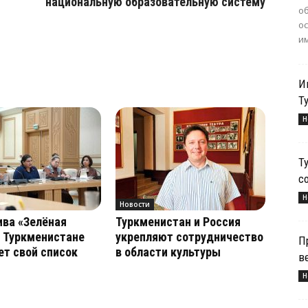
национальную образовательную систему
о
о
им
И
Т
Н
Т
с
Н
Новости
ва «Зелёная
Туркменистан и Россия
 Туркменистане
укрепляют сотрудничество
П
т свой список
в области культуры
в
Н