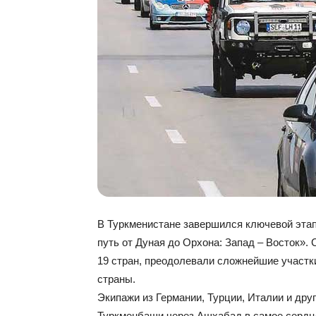
В Туркменистане завершился ключевой эта
путь от Дуная до Орхона: Запад – Восток». 
19 стран, преодолевали сложнейшие участк
страны.
Экипажи из Германии, Турции, Италии и дру
Туркменбаши через Ашхабад в самое сердц