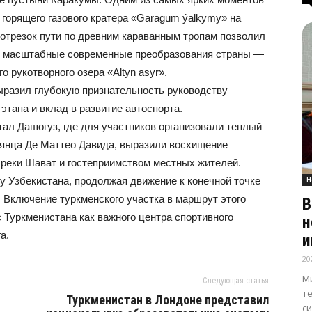
 горящего газового кратера «Garagum ýalkymy» на
 отрезок пути по древним караванным тропам позволил
еть масштабные современные преобразования страны —
 рукотворного озера «Altyn asyr».
ыразил глубокую признательность руководству
этапа и вклад в развитие автоспорта.
ал Дашогуз, где для участников организовали теплый
ьянца Де Маттео Давида, выразили восхищение
 реки Шават и гостеприимством местных жителей.
Н
у Узбекистана, продолжая движение к конечной точке
 Включение туркменского участка в маршрут этого
В
 Туркменистана как важного центра спортивного
н
а.
и
20
М
Следующая статья
т
Туркменистан в Лондоне представил
с