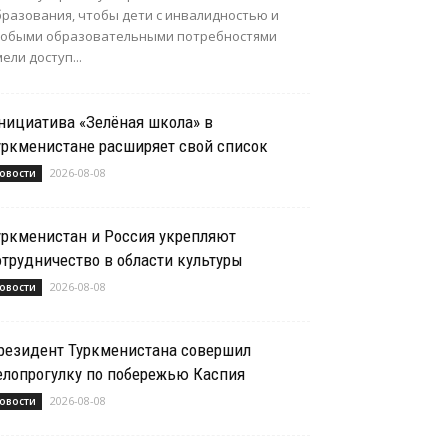
бразования, чтобы дети с инвалидностью и
собыми образовательными потребностями
ели доступ...
нициатива «Зелёная школа» в
уркменистане расширяет свой список
2026-08-08
овости
уркменистан и Россия укрепляют
отрудничество в области культуры
2026-08-08
овости
резидент Туркменистана совершил
елопрогулку по побережью Каспия
2026-08-08
овости