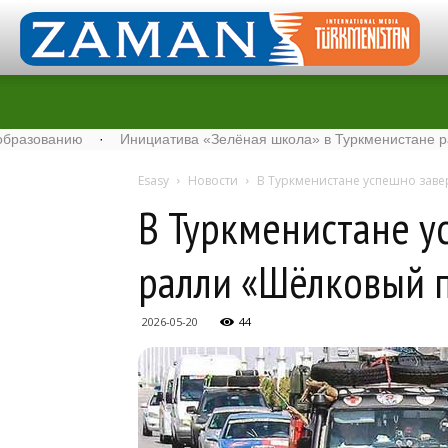
анию
·
Инициатива «Зелёная школа» в Туркменистане расширяет
Esasy
Новости
В Туркменистане успешно зав
В Туркменистане у
ралли «Шёлковый 
2026-05-20
44