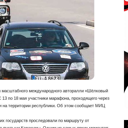
п масштабного международного авторалли «Шёлковый
С 13 по 18 мая участники марафона, проходящего через
и на территории республики. Об этом сообщает МИЦ
гих государств проследовали по маршруту от
е пустыни Каракумы. Одним из самых ярких моментов