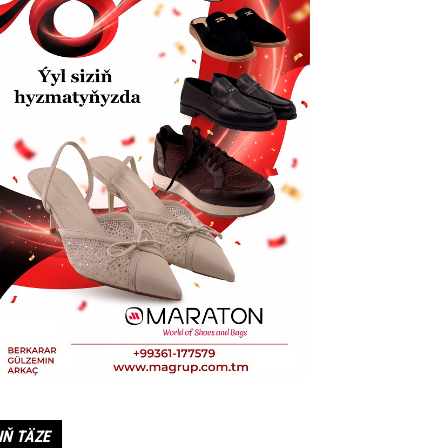
IŇ TÄZE