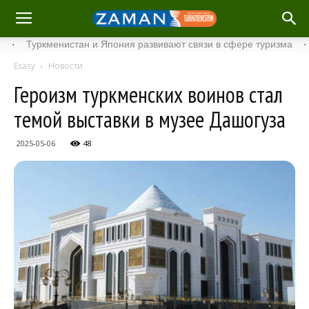
Туркменистан и Япония развивают связи в сфере туризма
·
Стар
Esasy
Новости
Героизм туркменских воинов стал
темой выставки в музее Дашогуза
2025-05-06
48