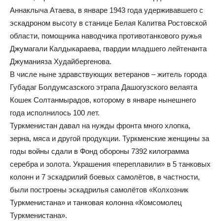
Аннаклыча Атаева, в январе 1943 года удерживавшего с
эскадроном высоту в станице Белая Калитва Ростовской
области, помощника наводчика противотанкового ружья
Джумагали Калдыкараева, гвардии младшего лейтенанта
Джуманияза Худайбергенова.
В числе ныне здравствующих ветеранов – житель города
Губадаг Болдумсазского этрапа Дашогузского велаята
Кошек Солтанмырадов, которому в январе нынешнего
года исполнилось 100 лет.
Туркменистан давал на нужды фронта много хлопка,
зерна, мяса и другой продукции. Туркменские женщины за
годы войны сдали в Фонд обороны 7392 килограмма
серебра и золота. Украшения «переплавили» в 5 танковых
колонн и 7 эскадрилий боевых самолётов, в частности,
были построены эскадрилья самолётов «Колхозник
Туркменистана» и танковая колонна «Комсомолец
Туркменистана».