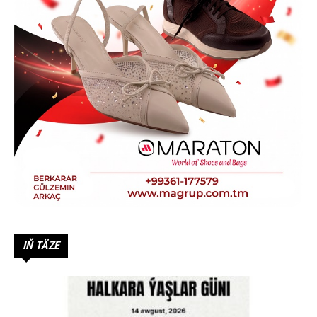
IŇ TÄZE