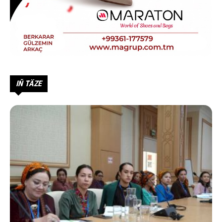
IŇ TÄZE