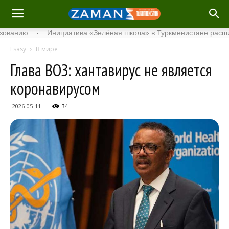
ю
·
Инициатива «Зелёная школа» в Туркменистане расширяет с
Esasy
В мире
Глава ВОЗ: хантавирус не является
коронавирусом
2026-05-11
34