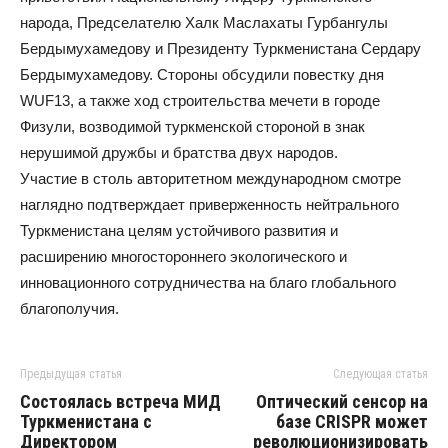
народа, Предселателю Халк Маслахаты Гурбангулы
Бердымухамедову и Президенту Туркменистана Сердару
Бердымухамедову. Стороны обсудили повестку дня
WUF13, а также ход строительства мечети в городе
Физули, возводимой туркменской стороной в знак
нерушимой дружбы и братства двух народов.
Участие в столь авторитетном международном смотре
наглядно подтверждает приверженность нейтрального
Туркменистана целям устойчивого развития и
расширению многостороннего экологического и
инновационного сотрудничества на благо глобального
благополучия.
Предыдущая статья
Следующая статья
Состоялась встреча МИД
Оптический сенсор на
Туркменистана с
базе CRISPR может
Директором
революционизировать