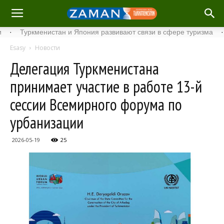
Туркменистан и Япония развивают связи в сфере туризма
·
Стар
Esasy
Новости
Делегация Туркменистана
принимает участие в работе 13-й
сессии Всемирного форума по
урбанизации
2026-05-19
25