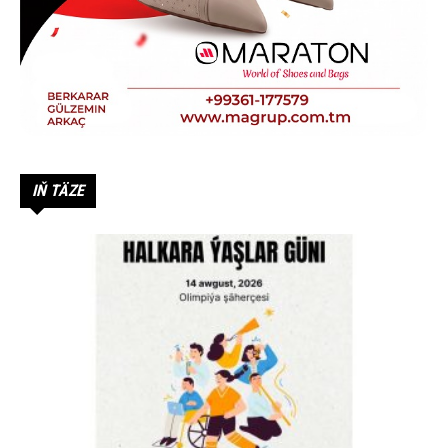
IŇ TÄZE