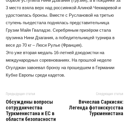
борьбе уступила Нини Дзагания (Грузия), а в поединке за
3 место взяла верх над россиянкой Алиной Чекмаревой и
удостоилась бронзы. Вместе с Руслановой на третью
ступень пьедестала поднялась представительница
Грузии Майя Гваладзе. Серебряным призёром стала
грузинка Нини Дзагания, а победительницей турнира в
весе до 70 кг – Люси Рулье (Франция).
Это уже вторая медаль 16-летней дзюдоистки на
международных соревнованиях. На прошлой неделе
Огулджан завоевал бронзу на прошедшем в Германии
Кубке Европы среди кадетов.
Предыдущая статья
Следующая статья
Обсуждены вопросы
Вячеслав Саркисян:
сотрудничества
Легенда фотоискусства
Туркменистана и ЕС в
Туркменистана
области безопасности