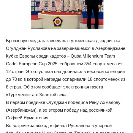
Бронзовую медаль завоевала туркменская дзюдоистка
Огулджан Русланова на завершившемся в Азербайджане
Кубке Европы среди кадетов – Quba Millennium Team
Cadet European Cup 2025, собравшем 354 спортсмена из
12 стран. Этого успеха она добилась в весовой категории
до 70 кг, в которой награды оспаривали 18 спортсменок из
8 стран. Об этом сообщает электронная газета
«Туркменистан: Золотой век».
В первом поединке Огулджан победила Рену Ахмадову
(Азербайджан), а во втором победу над россиянкой
Софией Ярмантович.
Во встрече за выход в финал Русланова в упорной