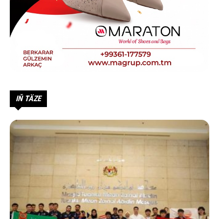
IŇ TÄZE