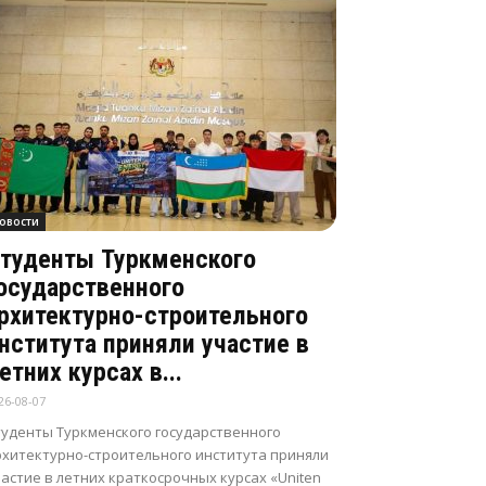
овости
туденты Туркменского
осударственного
рхитектурно-строительного
нститута приняли участие в
етних курсах в...
26-08-07
туденты Туркменского государственного
рхитектурно-строительного института приняли
астие в летних краткосрочных курсах «Uniten