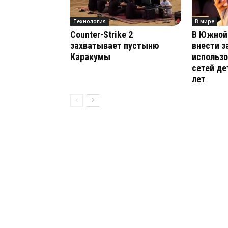
Технология
В мире
Counter-Strike 2
В Южной
захватывает пустыню
внести з
Каракумы
использ
сетей д
лет