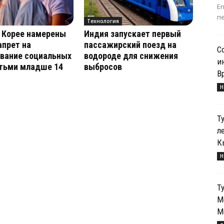
E
пе
Технология
 Корее намерены
Индия запускает первый
апрет на
пассажирский поезд на
С
ование социальных
водороде для снижения
и
етьми младше 14
выбросов
В
Н
Т
л
К
Н
Т
М
М