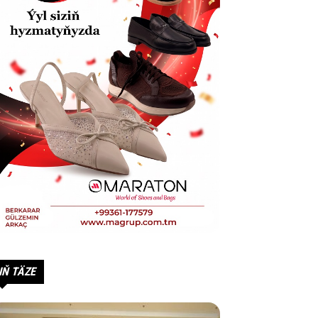
IŇ TÄZE