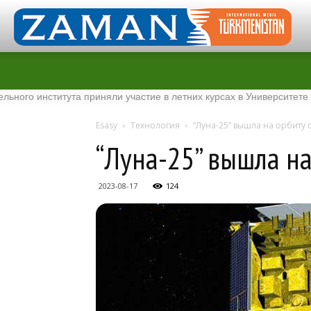
нститута приняли участие в летних курсах в Университете Tenaga 
Esasy
Технология
“Луна-25” вышла на орбиту 
“Луна-25” вышла н
2023-08-17
124