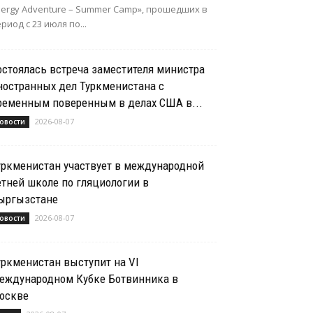
nergy Adventure – Summer Camp», прошедших в
риод с 23 июля по...
остоялась встреча заместителя министра
ностранных дел Туркменистана с
ременным поверенным в делах США в...
2026-08-07
овости
уркменистан участвует в международной
етней школе по гляциологии в
ыргызстане
2026-08-07
овости
уркменистан выступит на VI
еждународном Кубке Ботвинника в
оскве