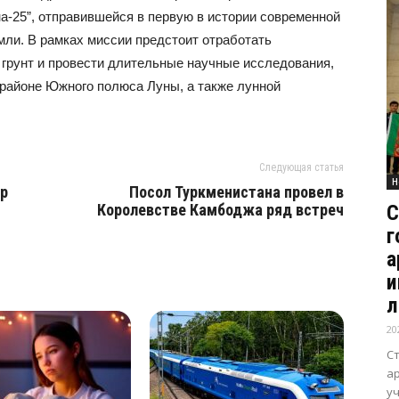
на-25”, отправившейся в первую в истории современной
мли. В рамках миссии предстоит отработать
з грунт и провести длительные научные исследования,
 районе Южного полюса Луны, а также лунной
Следующая статья
Н
ор
Посол Туркменистана провел в
С
Королевстве Камбоджа ряд встреч
г
а
и
л
20
С
а
уч