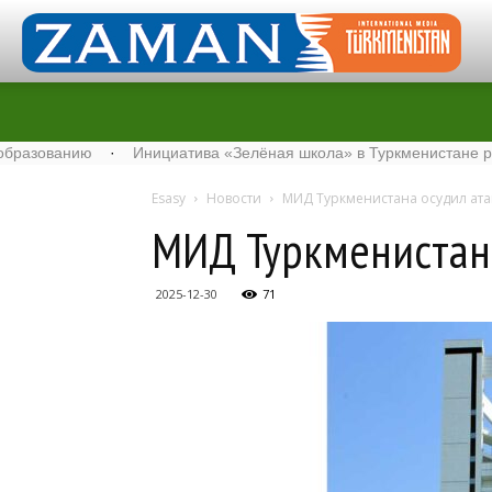
анию
·
Инициатива «Зелёная школа» в Туркменистане расширяе
Esasy
Новости
МИД Туркменистана осудил ата
МИД Туркменистана
2025-12-30
71