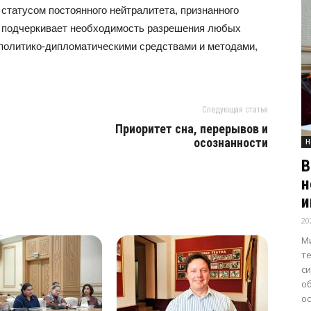
статусом постоянного нейтралитета, признанного
 подчеркивает необходимость разрешения любых
политико-дипломатическими средствами и методами,
Следующая статья
Приоритет сна, перерывов и
осознанности
Н
В
н
и
20
М
т
с
о
о