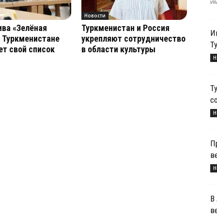
им
Новости
ва «Зелёная
Туркменистан и Россия
И
 Туркменистане
укрепляют сотрудничество
Т
т свой список
в области культуры
Н
Т
с
Н
П
в
Н
В
в