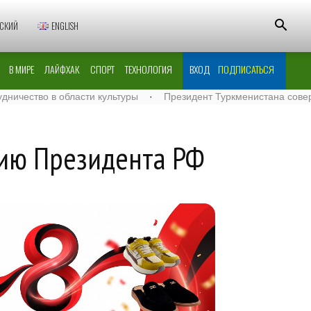
СКИЙ
ENGLISH
В МИРЕ
ЛАЙФХАК
СПОРТ
ТЕХНОЛОГИЯ
ВХОД
ПОДПИСАТЬСЯ
о в области культуры
·
Президент Туркменистана совершил ве
цию Президента РФ