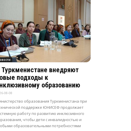
овости
 Туркменистане внедряют
овые подходы к
нклюзивному образованию
26-08-08
инистерство образования Туркменистана при
ехнической поддержке ЮНИСЕФ продолжает
истемную работу по развитию инклюзивного
бразования, чтобы дети с инвалидностью и
собыми образовательными потребностями