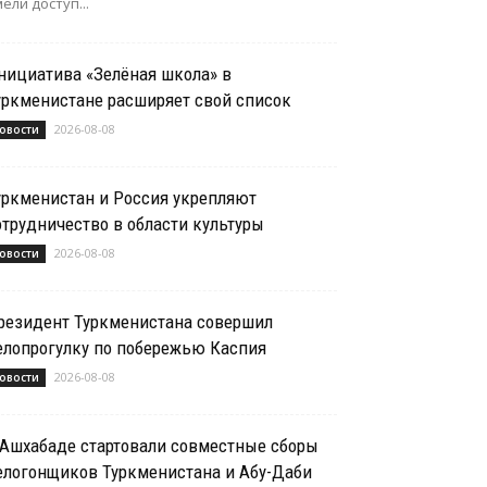
ели доступ...
нициатива «Зелёная школа» в
уркменистане расширяет свой список
2026-08-08
овости
уркменистан и Россия укрепляют
отрудничество в области культуры
2026-08-08
овости
резидент Туркменистана совершил
елопрогулку по побережью Каспия
2026-08-08
овости
 Ашхабаде стартовали совместные сборы
елогонщиков Туркменистана и Абу-Даби