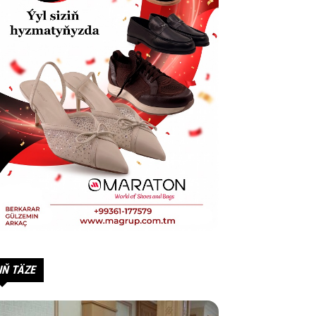
IŇ TÄZE