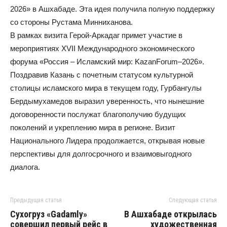
2026» в Ашхабаде. Эта идея получила полную поддержку
со стороны Рустама Минниханова.
В рамках визита Герой-Аркадаг примет участие в
мероприятиях XVII Международного экономического
форума «Россия – Исламский мир: KazanForum–2026».
Поздравив Казань с почетным статусом культурной
столицы исламского мира в текущем году, Гурбангулы
Бердымухамедов выразил уверенность, что нынешние
договоренности послужат благополучию будущих
поколений и укреплению мира в регионе. Визит
Национального Лидера продолжается, открывая новые
перспективы для долгосрочного и взаимовыгодного
диалога.
Предыдущая статья
Следующая статья
Сухогруз «Gadamly»
В Ашхабаде открылась
совершил первый рейс в
художественная