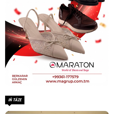
IŇ TÄZE