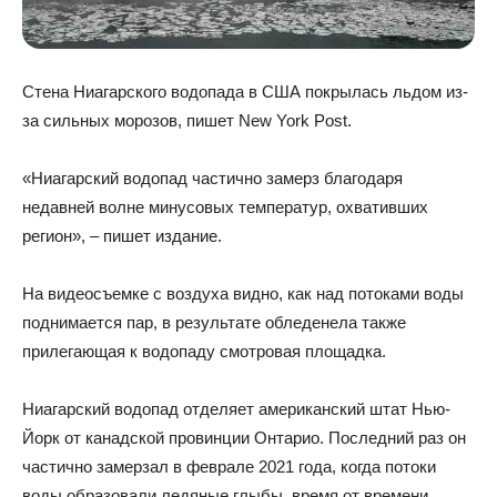
Стена Ниагарского водопада в США покрылась льдом из-
за сильных морозов, пишет New York Post.
«Ниагарский водопад частично замерз благодаря
недавней волне минусовых температур, охвативших
регион», – пишет издание.
На видеосъемке с воздуха видно, как над потоками воды
поднимается пар, в результате обледенела также
прилегающая к водопаду смотровая площадка.
Ниагарский водопад отделяет американский штат Нью-
Йорк от канадской провинции Онтарио. Последний раз он
частично замерзал в феврале 2021 года, когда потоки
воды образовали ледяные глыбы, время от времени