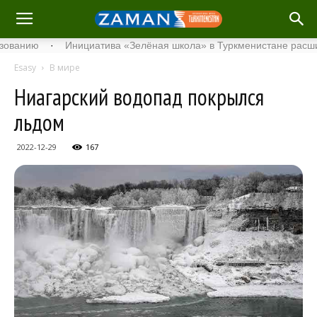
ию
·
Инициатива «Зелёная школа» в Туркменистане расширяет с
Esasy
В мире
Ниагарский водопад покрылся
льдом
2022-12-29
167