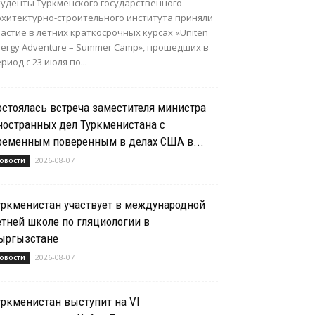
туденты Туркменского государственного
рхитектурно-строительного института приняли
астие в летних краткосрочных курсах «Uniten
nergy Adventure – Summer Camp», прошедших в
риод с 23 июля по...
остоялась встреча заместителя министра
ностранных дел Туркменистана с
ременным поверенным в делах США в...
2026-08-07
овости
уркменистан участвует в международной
етней школе по гляциологии в
ыргызстане
2026-08-07
овости
уркменистан выступит на VI