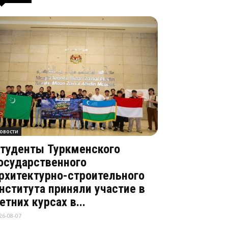
овости
туденты Туркменского
осударственного
рхитектурно-строительного
нститута приняли участие в
етних курсах в...
26-08-07