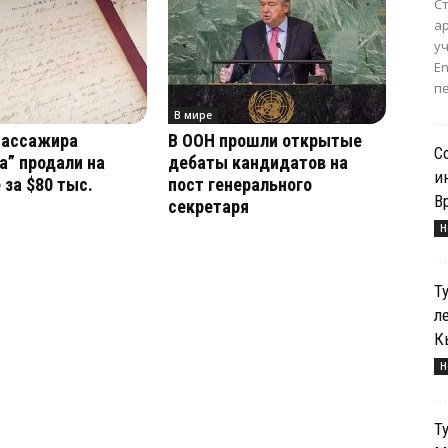
С
а
уч
E
пе
В мире
пассажира
В ООН прошли открытые
С
а” продали на
дебаты кандидатов на
и
 за $80 тыс.
пост генерального
В
секретаря
Н
Т
л
К
Н
Т