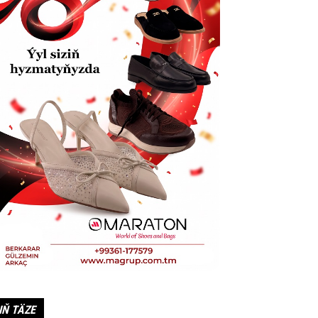
IŇ TÄZE