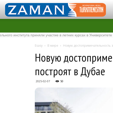
ститута приняли участие в летних курсах в Университете Tenaga N
Esasy
В мире
Новую достопримечательность з
Новую достопримеч
построят в Дубае
2025-02-07
50