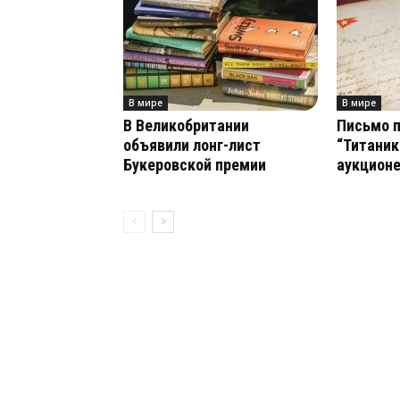
В мире
В мире
В Великобритании
Письмо 
объявили лонг-лист
“Титаник
Букеровской премии
аукционе