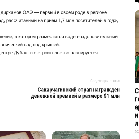
 дирхамов ОАЭ — первый в своем роде в регионе
д, рассчитанный на прием 1,7 млн посетителей в год»,
жение, в котором разместится водно-оздоровительный
танический сад под крышей.
центре Дубая, его строительство планируется
Н
Следующая статья
Сакарчагинский этрап награжден
С
денежной премией в размере $1 млн
г
а
и
л
20