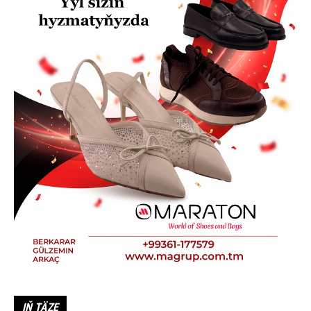
IŇ TÄZE