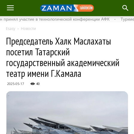
ял участие в технологической конференции АФК
·
Туркменский 
Esasy
Новости
Председатель Халк Маслахаты
посетил Татарский
государственный академический
театр имени Г.Камала
2025-05-17
40