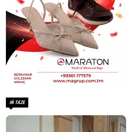
IŇ TÄZE