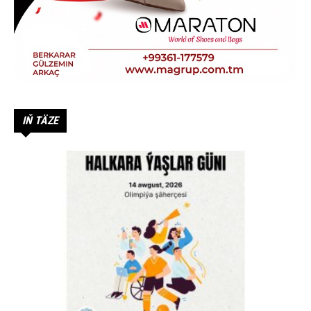
IŇ TÄZE