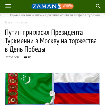
Туркменистан и Япония развивают связи в сфере туризма
·
Ста
Esasy
Новости
Путин пригласил Президента
Туркмении в Москву на торжества
в День Победы
2023-05-08
86