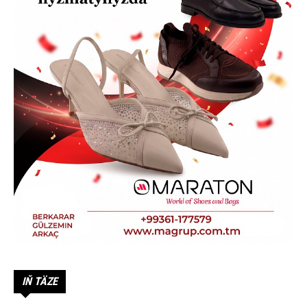
IŇ TÄZE