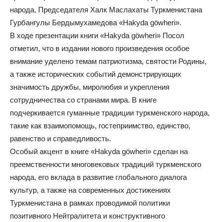
народа, Председателя Халк Маслахаты Туркменистана
Гурбангулы Бердымухамедова «Hakyda göwheri».
В ходе презентации книги «Hakyda göwheri» Посол
отметил, что в издании нового произведения особое
внимание уделено темам патриотизма, святости Родины,
а также исторических событий демонстрирующих
значимость дружбы, миролюбия и укрепления
сотрудничества со странами мира. В книге
подчеркивается гуманные традиции туркменского народа,
такие как взаимопомощь, гостеприимство, единство,
равенство и справедливость.
Особый акцент в книге «Hakyda göwheri» сделан на
преемственности многовековых традиций туркменского
народа, его вклада в развитие глобального диалога
культур, а также на современных достижениях
Туркменистана в рамках проводимой политики
позитивного Нейтралитета и конструктивного