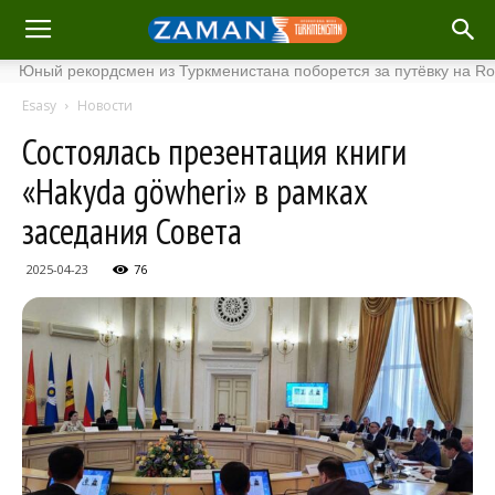
 рекордсмен из Туркменистана поборется за путёвку на Roland Ga
Esasy
Новости
Состоялась презентация книги
«Hakyda göwheri» в рамках
заседания Совета
2025-04-23
76