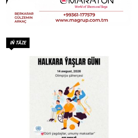
IŇ TÄZE