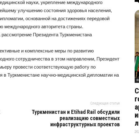
едицинской науки, укрепление международного
нейшему улучшению состояния здоровья населения,
ипломатии, основанной на достижениях передовой
ию международного авторитета страны.
а рассмотрение Президента Туркменистана
ективные и комплексные меры по развитию
дного сотрудничества в этом направлении, Президент
ьеру провести соответствующую работу по
ия в Туркменистане научно-медицинской дипломатии на
Н
С
г
Следующая статья
а
к
Туркменистан и Etihad Rail обсудили
и
реализацию совместных
л
инфраструктурных проектов
20