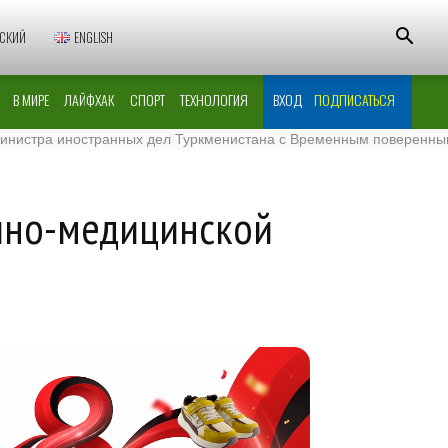
СКИЙ
ENGLISH
В МИРЕ
ЛАЙФХАК
СПОРТ
ТЕХНОЛОГИЯ
ВХОД
ПОДПИСАТЬСЯ
а иностранных дел Туркменистана с Временным поверенным в дел
учно-медицинской