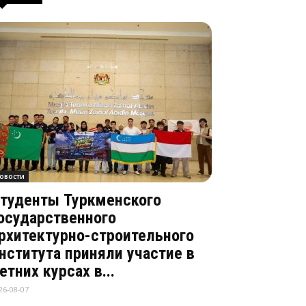
овости
туденты Туркменского
осударственного
рхитектурно-строительного
нститута приняли участие в
етних курсах в...
26-08-07