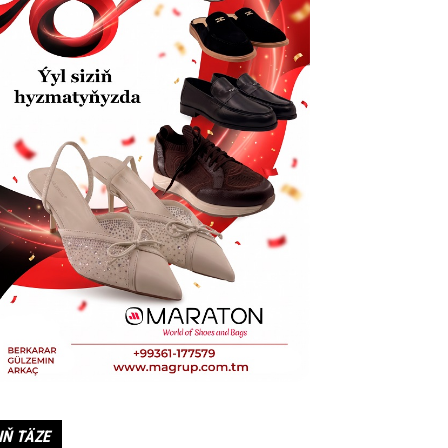
IŇ TÄZE