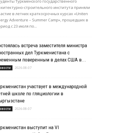
туденты Туркменского государственного
рхитектурно-строительного института приняли
астие в летних краткосрочных курсах «Uniten
nergy Adventure – Summer Camp», прошедших в
риод с 23 июля по...
остоялась встреча заместителя министра
ностранных дел Туркменистана с
ременным поверенным в делах США в...
2026-08-07
овости
уркменистан участвует в международной
етней школе по гляциологии в
ыргызстане
2026-08-07
овости
уркменистан выступит на VI