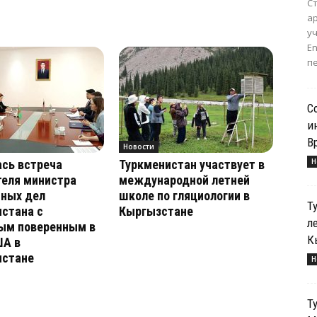
С
а
уч
E
пе
С
и
В
Новости
Н
сь встреча
Туркменистан участвует в
теля министра
международной летней
нных дел
школе по гляциологии в
Т
стана с
Кыргызстане
л
ым поверенным в
К
ША в
истане
Н
Т