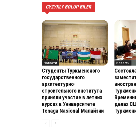
GYZYKLY BOLUP BILER
Новости
Новости
Студенты Туркменского
Состояла
государственного
замести
архитектурно-
иностра
строительного института
Туркмени
приняли участие в летних
Временн
курсах в Университете
делах С
Tenaga Nasional Малайзии
Туркмен