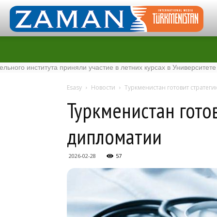
института приняли участие в летних курсах в Университете Tenaga
Esasy
Новости
Туркменистан готовит стратег
Туркменистан гото
дипломатии
2026-02-28
57