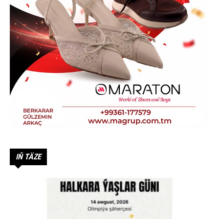
IŇ TÄZE