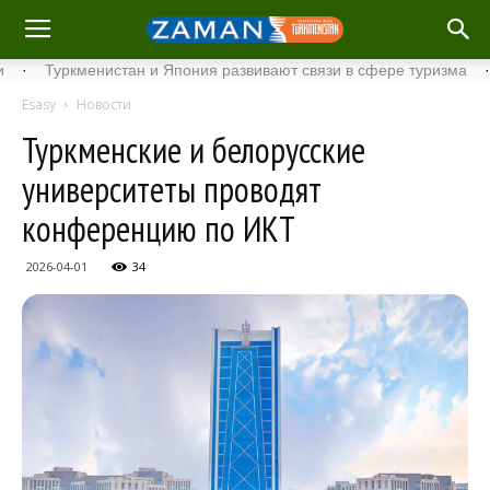
Туркменистан и Япония развивают связи в сфере туризма
·
Стар
Esasy
Новости
Туркменские и белорусские
университеты проводят
конференцию по ИКТ
2026-04-01
34