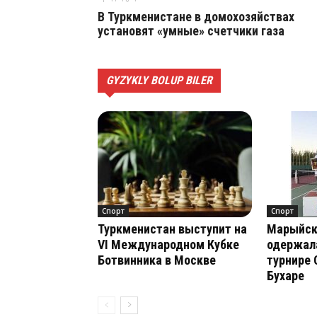
В Туркменистане в домохозяйствах
установят «умные» счетчики газа
GYZYKLY BOLUP BILER
Спорт
Спорт
Туркменистан выступит на
Марыйск
VI Международном Кубке
одержала
Ботвинника в Москве
турнире O
Бухаре