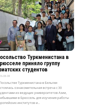
овости
осольство Туркменистана в
рюсселе приняло группу
зиатских студентов
26-08-08
 Посольстве Туркменистана в Бельгии
стоялась ознакомительная встреча с 30
тудентами из ведущих университетов Азии,
рибывшими в Брюссель для изучения работы
ропейских институтов и...