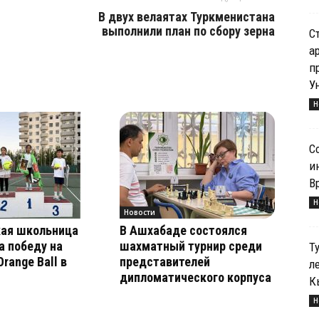
В двух велаятах Туркменистана
выполнили план по сбору зерна
С
а
п
У
Н
С
и
В
Н
Новости
ая школьница
В Ашхабаде состоялся
 победу на
шахматный турнир среди
Т
range Ball в
представителей
л
дипломатического корпуса
К
Н