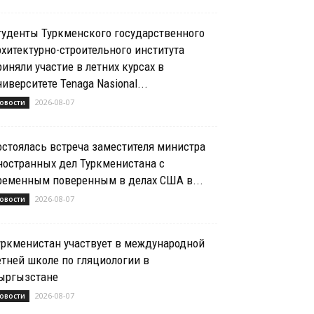
туденты Туркменского государственного
рхитектурно-строительного института
риняли участие в летних курсах в
ниверситете Tenaga Nasional...
2026-08-07
овости
остоялась встреча заместителя министра
ностранных дел Туркменистана с
ременным поверенным в делах США в...
2026-08-07
овости
уркменистан участвует в международной
етней школе по гляциологии в
ыргызстане
2026-08-07
овости