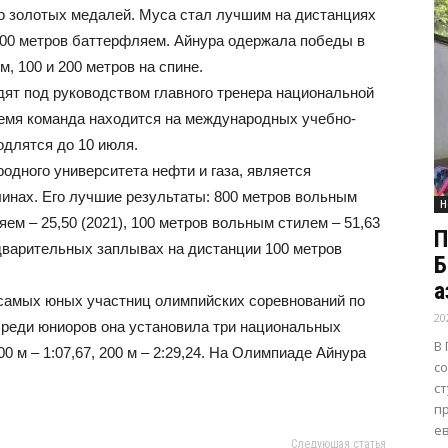
о золотых медалей. Муса стал лучшим на дистанциях
 100 метров баттерфляем. Айнура одержала победы в
, 100 и 200 метров на спине.
ят под руководством главного тренера национальной
емя команда находится на международных учебно-
одлятся до 10 июля.
одного университета нефти и газа, является
инах. Его лучшие результаты: 800 метров вольным
Н
яем – 25,50 (2021), 100 метров вольным стилем – 51,63
П
дварительных заплывах на дистанции 100 метров
Б
а
 самых юных участниц олимпийских соревнований по
20
 среди юниоров она установила три национальных
В
00 м – 1:07,67, 200 м – 2:29,24. На Олимпиаде Айнура
со
.
с
п
ев
Следующая статья