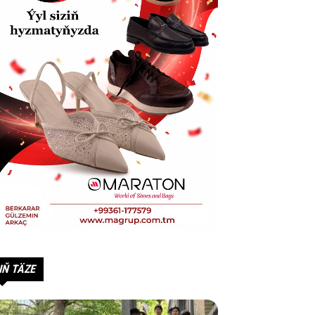
IŇ TÄZE