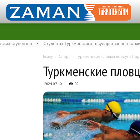
нтов
·
Студенты Туркменского государственного архитектурно-с
Esasy
Спорт
Туркменские пловцы поедут в Па
Туркменские пловц
2024-07-10
90