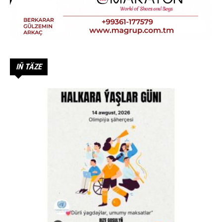
IŇ TÄZE