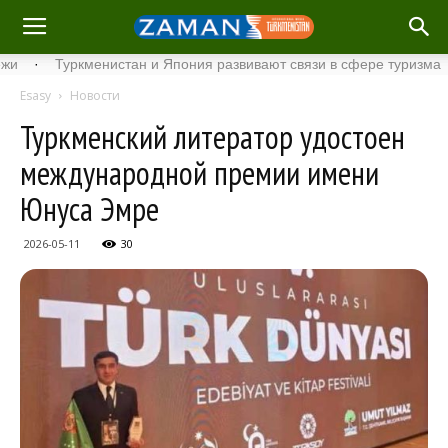
Туркменистан и Япония развивают связи в сфере туризма
·
Ст
Esasy
Новости
Туркменский литератор удостоен
международной премии имени
Юнуса Эмре
2026-05-11
30