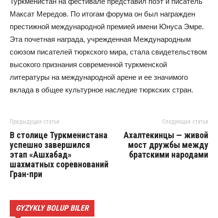
Туркменистан на фестивале представил поэт и писатель
Максат Мередов. По итогам форума он был награжден
престижной международной премией имени Юнуса Эмре.
Эта почетная награда, учрежденная Международным
союзом писателей тюркского мира, стала свидетельством
высокого признания современной туркменской
литературы на международной арене и ее значимого
вклада в общее культурное наследие тюркских стран.
Предыдущая статья
Следующая статья
В столице Туркменистана
Ахалтекинцы — живой
успешно завершился
мост дружбы между
этап «Ашхабад»
братскими народами
шахматных соревнований
Гран-при
GYZYKLY BOLUP BILER