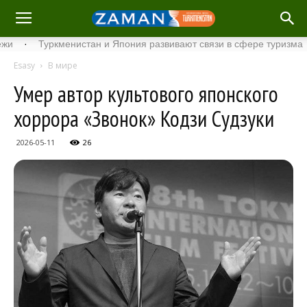
·
Туркменистан и Япония развивают связи в сфере туризма
·
С
Esasy
В мире
Умер автор культового японского
хоррора «Звонок» Кодзи Судзуки
2026-05-11
26