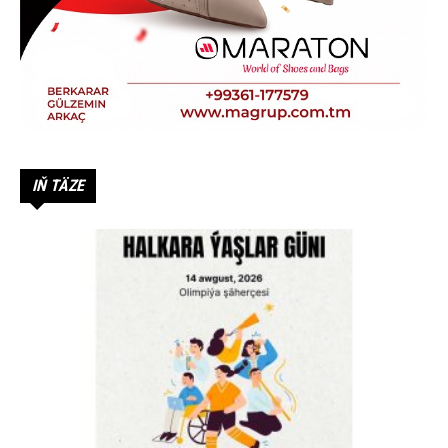
IŇ TÄZE