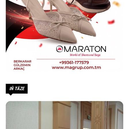
IŇ TÄZE