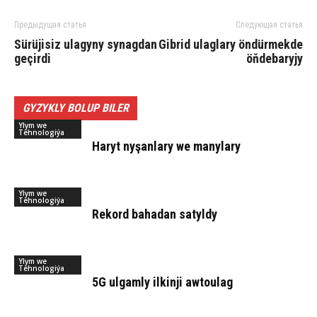
Предыдущая статья
Следующая статья
Sü­rü­ji­siz ula­gy­ny sy­nag­dan
Gib­rid ulag­la­ry ön­dür­mek­de
ge­çir­di
öň­de­ba­ry­jy
GYZYKLY BOLUP BILER
Ylym we
Tehnologiýa
Ha­ryt ny­şan­la­ry we ma­ny­la­ry
Ylym we
Tehnologiýa
Rekord bahadan satyldy
Ylym we
Tehnologiýa
5G ulgamly ilkinji awtoulag