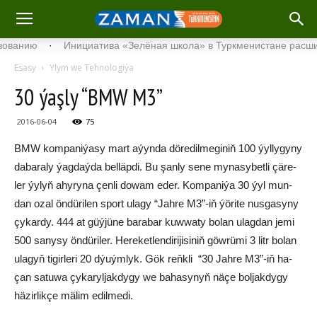
нию
·
Инициатива «Зелёная школа» в Туркменистане расширяет
Esasy
Ylym we Tehnologiýa
30 ýaş­ly “BMW M3”
2016-06-04
75
BMW kom­pa­ni­ýa­sy mart aýyn­da dö­re­dil­me­gi­niň 100 ýyl­ly­gy­ny
da­ba­ra­ly ýag­daý­da bel­läp­di. Bu şan­ly sene my­na­sy­bet­li çä­re­
ler ýy­lyň ahy­ry­na çen­li do­wam eder. Kom­pa­ni­ýa 30 ýyl mun­
dan ozal ön­dü­ri­len sport ula­gy “Jah­re M3”-iň ýö­ri­te nus­ga­sy­ny
çy­kar­dy. 444 at güý­jü­ne ba­ra­bar kuw­wa­ty bo­lan ulag­dan je­mi
500 sa­ny­sy ön­dü­ri­ler. He­re­ket­len­di­ri­ji­si­niň göw­rü­mi 3 litr bo­lan
ula­gyň ti­gir­le­ri 20 dýuým­lyk. Gök reňk­li “30 Jah­re M3”-iň ha­
çan sa­tu­wa çy­ka­ryl­jak­dy­gy we ba­ha­sy­nyň nä­çe bol­jak­dy­gy
hä­zir­lik­çe mä­lim edil­me­di.