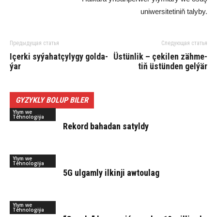
uni­wer­si­te­ti­niň ta­ly­by.
Предыдущая статья
Следующая статья
Içer­ki sy­ýa­hat­çy­ly­gy gol­da­
Üs­tün­lik – çe­ki­len zäh­me­
ýar
tiň üs­tün­den gel­ýär
GYZYKLY BOLUP BILER
Ylym we
Tehnologiýa
Rekord bahadan satyldy
Ylym we
Tehnologiýa
5G ulgamly ilkinji awtoulag
Ylym we
Tehnologiýa