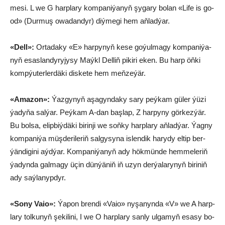
me­si. L we G harp­la­ry kom­pa­ni­ýa­nyň şy­ga­ry bo­lan «Li­fe is go­
od» (Dur­muş owa­dan­dyr) diý­me­gi hem aň­lad­ýar.
«Dell»:
Or­ta­da­ky «E» har­pynyň ke­se go­ýul­ma­gy kom­pa­ni­ýa­
nyň esas­lan­dy­ry­jy­sy Maýkl Del­liň pi­ki­ri eken. Bu harp öň­ki
komp­ýu­ter­ler­dä­ki dis­ke­te hem meň­ze­ýär.
«Ama­zon»:
Ýaz­gy­­nyň aşa­gyn­da­ky sa­ry peý­kam gü­ler ýü­zi
ýa­dy­ňa sal­ýar. Peý­kam A-dan baş­lap, Z har­py­ny gör­kez­ýär.
Bu bol­sa, elip­biý­dä­ki bi­rin­ji we soň­ky harp­la­ry aň­lad­ýar. Ýag­ny
kom­pa­ni­ýa müş­de­ri­le­riň sal­gy­sy­na is­len­dik ha­ry­dy el­tip ber­
ýän­di­gi­ni aýd­ýar. Kom­pa­ni­ýa­nyň ady hök­mün­de hem­me­le­riň
ýa­dyn­da gal­ma­gy üçin dün­ýä­niň iň uzyn der­ýa­la­ry­nyň bi­ri­niň
ady saý­la­nyp­dyr.
«So­ny Vaio»:
Ýa­pon bren­di «Vaio» ny­şa­nyn­da «V» we A harp­
la­ry tol­ku­nyň şe­ki­li­ni, I we O harp­la­ry san­ly ul­ga­myň esa­sy bo­