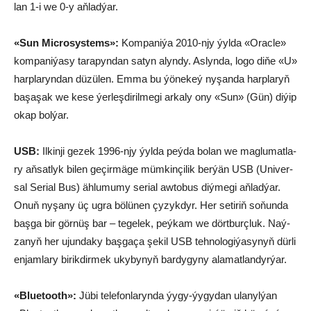
lan 1-i we 0-y aň­lad­ýar.
«Sun Micro­sys­tems»:
Kompaniýa 2010-njy ýyl­da «Oracle»
kom­pa­ni­ýa­sy ta­ra­pyn­dan sa­tyn alyn­dy. As­lyn­da, lo­go­ di­ňe «U»
harp­la­ryn­dan düzülen. Em­ma bu ýö­ne­keý ny­şan­da harp­la­ryň
ba­şa­şak we ke­se ýer­leş­di­ril­me­gi ar­ka­ly ony «Sun» (Gün) di­ýip
okap bol­ýar.
USB:
Il­kin­ji ge­zek 1996-njy ýyl­da peý­da bo­lan we mag­lu­mat­la­
ry aň­sat­lyk bi­len ge­çir­mä­ge müm­kin­çi­lik ber­ýän USB (Univer­
sal Se­ri­al Bus) äh­lu­mu­my se­ri­al aw­to­bus diý­me­gi aň­lad­ýar.
Onuň ny­şa­ny üç ug­ra bö­lü­nen çy­zyk­dyr. Her se­ti­riň so­ňun­da
baş­ga bir gör­nüş bar – te­ge­lek, peý­kam we dört­burç­luk. Naý­
za­nyň her ujun­da­ky baş­ga­ça şe­kil USB teh­no­lo­gi­ýa­sy­nyň dür­li
en­jam­la­ry bi­rik­dir­mek uky­by­nyň bar­dy­gy­ny ala­mat­lan­dyr­ýar.
«Blue­tooth»:
Jü­bi te­le­fon­la­ryn­da ýy­gy-ýy­gy­dan ula­nyl­ýan