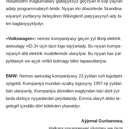
«Blue­tooth» mag­lu­mat­la­ry gal­ta­şyk­syz ge­çir­ýän iň köp ýaý­ran
ada­ty prog­ram­ma­la­ryň bi­ri­dir. Ny­şa­n ir­ki dö­wür­ler­de Skan­di­na­
wi­ýanyň ýurt­la­ry­ny bir­leş­di­ren Wi­king­le­riň pa­ty­şa­synyň ady bi­
len bag­la­ny­şyk­ly­dyr.
«Volks­wa­gen»:
ne­mes kom­pa­ni­ýa­sy ge­çen ýyl il­kin­ji elekt­rik
aw­tou­la­gy­ «ID.3» üçin tä­ze lo­go taý­ýar­la­dy. Bu ny­şan kom­pa­
ni­ýa­nyň äh­li elekt­rik mo­del­le­rin­de ula­nyl­ýar. Bu ny­şan has ýal­
pyl­da­wyk we açyk reňk­li bol­ma­gy bi­len ta­pa­wut­lan­ýar.
BMW:
Ne­mes aw­tou­lag kom­pa­ni­ýa­sy 23 ýyl­dan soň lo­go­ti­pi­ni
üýt­get­di. Kom­pa­ni­ýa mun­dan ozal­ky lo­go­sy­ny 1997-nji ýyl­dan
bä­ri ulan­ýar­dy. Kom­pa­ni­ýa dö­re­di­len wag­tyn­dan bä­ri dür­li ýyl­
lar­da dür­lü­çe ny­şan­lar­dan peý­da­lan­dy. Em­ma ola­ryň äh­li­si te­
ge­le­giň için­dä­ki dört bö­lek­den yba­rat­dyr.
Aý­je­mal Gur­ba­no­wa,
Hal­ka­ra yn­san­per­wer ylym­la­ry we ösüş