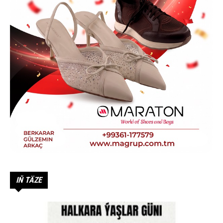
IŇ TÄZE