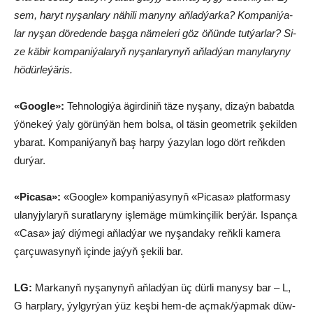
sem, ha­ryt ny­şan­la­ry nä­hi­li ma­ny­ny aň­lad­ýar­ka? Kom­pa­ni­ýa­
lar ny­şan dö­re­den­de baş­ga nä­me­le­ri göz öňün­de tut­ýar­lar? Si­
ze kä­bir kom­pa­ni­ýa­la­ryň ny­şan­la­ry­nyň aň­lad­ýan ma­ny­la­ry­ny
hö­dür­le­ýä­ris.
«Go­og­le»:
Teh­no­lo­gi­ýa ägir­di­niň tä­ze ny­şa­ny, di­zaýn ba­bat­da
ýö­ne­keý ýa­ly gö­rün­ýän hem bol­sa, ol tä­sin geo­met­rik şe­kil­den
yba­rat. Kom­pa­ni­ýa­nyň baş har­py ýa­zy­lan lo­go dört reňk­den
dur­ýar.
«Picasa»:
«Go­og­le» kom­pa­ni­ýa­sy­nyň «Picasa» plat­for­ma­sy
ula­ny­jy­la­ryň su­rat­la­ry­ny iş­le­mä­ge müm­kin­çi­lik ber­ýär. Is­pan­ça
«Casa» jaý diý­me­gi aň­lad­ýar we ny­şan­daky reňk­li ka­me­ra
çar­çu­wa­sy­nyň için­de jaýyň şe­ki­li bar.
LG:
Mar­ka­nyň ny­şa­ny­nyň aňladýan üç dür­li manysy bar – L,
G harp­la­ry, ýyl­gyr­ýan ýüz keş­bi hem-de aç­mak/ýap­mak düw­