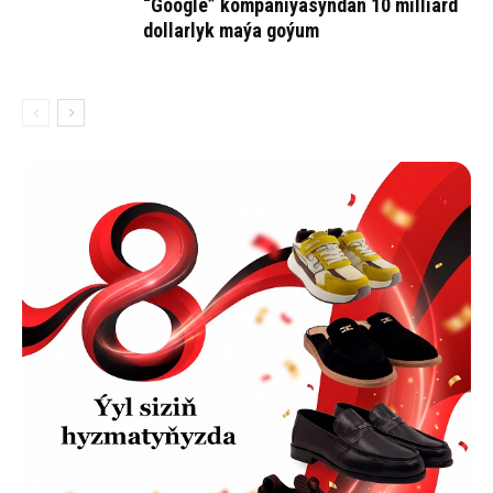
“Google” kompaniýasyndan 10 milliard
dollarlyk maýa goýum