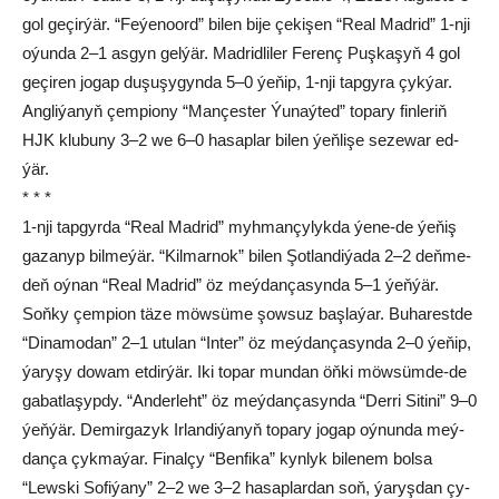
gol ge­çir­ýär. “Fe­ýe­noord” bi­len bi­je çe­ki­şen “Re­al Mad­rid” 1-nji
oýun­da 2–1 as­gyn gel­ýär. Mad­rid­li­ler Fe­renç Puş­ka­şyň 4 gol
ge­çi­ren jo­gap du­şu­şy­gyn­da 5–0 ýe­ňip, 1-nji tap­gy­ra çyk­ýar.
Ang­li­ýa­nyň çem­pio­ny “Man­çes­ter Ýu­naý­ted” to­pa­ry fin­le­riň
HJK klu­bu­ny 3–2 we 6–0 ha­sap­lar bi­len ýeň­li­şe se­ze­war ed­
ýär.
* * *
1-nji tap­gyr­da “Re­al Mad­rid” myh­man­çy­lyk­da ýe­ne-de ýe­ňiş
ga­za­nyp bil­me­ýär. “Kil­mar­nok” bi­len Şot­lan­di­ýa­da 2–2 deň­me-
deň oý­nan “Re­al Mad­rid” öz meý­dan­ça­syn­da 5–1 ýeň­ýär.
Soň­ky çem­pi­on tä­ze möw­sü­me şow­suz baş­la­ýar. Bu­ha­rest­de
“Dinamodan” 2–1 utu­lan “In­ter” öz meý­dan­ça­syn­da 2–0 ýe­ňip,
ýa­ry­şy do­wam et­dir­ýär. Iki to­par mun­dan öň­ki möw­süm­de-de
ga­bat­la­şyp­dy. “An­der­leht” öz meý­dan­ça­syn­da “Der­ri Si­ti­ni” 9–0
ýeň­ýär. De­mir­ga­zyk Ir­lan­di­ýa­nyň to­pa­ry jo­gap oý­nun­da meý­
dan­ça çyk­ma­ýar. Fi­nal­çy “Ben­fi­ka” kyn­lyk bi­le­nem bol­sa
“Lews­ki So­fi­ýa­ny” 2–2 we 3–2 ha­sap­lar­dan soň, ýa­ryş­dan çy­