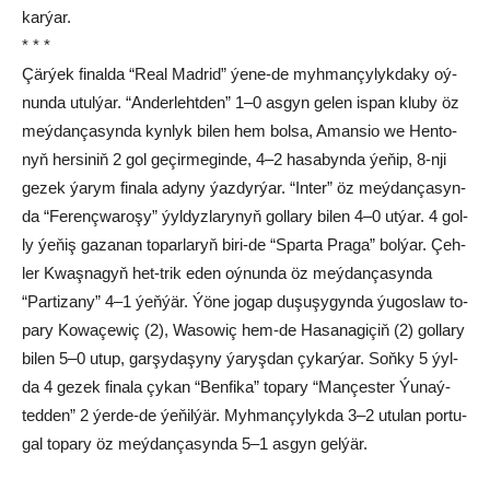
kar­ýar.
* * *
Çär­ýek fi­nal­da “Re­al Mad­rid” ýe­ne-de myh­man­çy­lyk­da­ky oý­
nun­da utul­ýar. “An­der­leht­den” 1–0 as­gyn ge­len is­pan klu­by öz
meý­dan­ça­syn­da kyn­lyk bi­len hem bol­sa, Aman­sio we Hen­to­
nyň her­si­niň 2 gol ge­çir­me­gin­de, 4–2 ha­sa­byn­da ýe­ňip, 8-nji
ge­zek ýa­rym fi­na­la ady­ny ýaz­dyr­ýar. “In­ter” öz meý­dan­ça­syn­
da “Fe­renç­wa­ro­şy” ýyl­dyz­la­ry­nyň gol­la­ry bi­len 4–0 ut­ýar. 4 gol­
ly ýe­ňiş ga­za­nan to­par­la­ryň bi­ri-de “Spar­ta Pra­ga” bol­ýar. Çeh­
ler Kwaş­na­gyň het-trik eden oý­nun­da öz meý­dan­ça­syn­da
“Par­ti­za­ny” 4–1 ýeň­ýär. Ýö­ne jo­gap du­şu­şy­gyn­da ýu­gos­law to­
pa­ry Ko­wa­çe­wiç (2), Wa­so­wiç hem-de Ha­sa­na­gi­çiň (2) gol­la­ry
bi­len 5–0 utup, gar­şy­da­şy­ny ýa­ryş­dan çy­kar­ýar. Soň­ky 5 ýyl­
da 4 ge­zek fi­na­la çy­kan “Ben­fi­ka” to­pa­ry “Man­çes­ter Ýu­naý­
ted­den” 2 ýer­de-de ýe­ňil­ýär. Myh­man­çy­lyk­da 3–2 utu­lan por­tu­
gal to­pa­ry öz meý­dan­ça­syn­da 5–1 as­gyn gel­ýär.