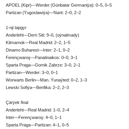
APOEL (Kipr)—Wer­der (Gün­ba­tar Ger­ma­ni­ýa): 0–5, 0–5
Par­ti­zan (Ýu­gos­la­wi­ýa)—Nant: 2–0, 2–2
1-nji tap­gyr
An­der­leht—Der­ri Si­ti: 9–0, (oýnalmady)
Kil­mar­nok—Re­al Mad­rid: 2–2, 1–5
Di­na­mo Bu­ha­rest—In­ter: 2–1, 0–2
Fe­renç­wa­roş—Pa­na­ti­nai­kos: 0–0, 3–1
Spar­ta Pra­ga—Gor­nik Zabr­ze: 3–0, 2–1
Par­ti­zan—Wer­der: 3–0, 0–1
Wor­warts Ber­lin—Man. Ýu­naý­ted: 0–2, 1–3
Lews­ki So­fi­ýa—Ben­fi­ka: 2–2, 2–3
Çär­ýek fi­nal
An­der­leht—Re­al Mad­rid: 1–0, 2–4
In­ter—Fe­renç­wa­roş: 4–0, 1–1
Spar­ta Pra­ga—Par­ti­zan: 4–1, 0–5