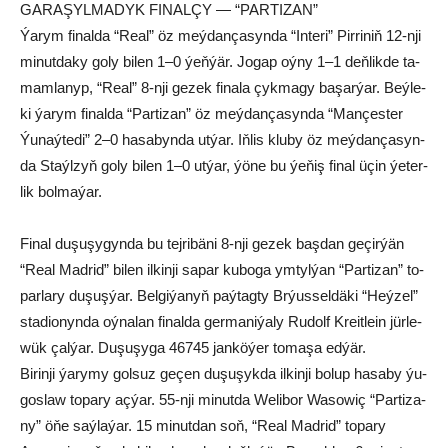
GARAŞYLMADYK FINALÇY — “PARTIZAN”
Ýa­rym fi­nal­da “Re­al” öz meý­dan­ça­syn­da “In­te­ri” Pir­ri­niň 12-nji
mi­nut­da­ky go­ly bi­len 1–0 ýeň­ýär. Jo­gap oý­ny 1–1 deň­lik­de ta­
mam­la­nyp, “Re­al” 8-nji ge­zek fi­na­la çyk­ma­gy ba­şar­ýar. Beý­le­
ki ýa­rym fi­nal­da “Par­ti­zan” öz meý­dan­ça­syn­da “Man­çes­ter
Ýu­naý­te­di” 2–0 ha­sa­byn­da ut­ýar. Iň­lis klu­by öz meý­dan­ça­syn­
da Staýl­zyň go­ly bi­len 1–0 ut­ýar, ýö­ne bu ýe­ňiş fi­nal üçin ýe­ter­
lik bol­ma­ýar.
Fi­nal du­şu­şy­gyn­da bu tej­ri­bä­ni 8-nji ge­zek baş­dan ge­çir­ýän
“Re­al Mad­rid” bi­len il­kin­ji sa­par ku­bo­ga ym­tyl­ýan “Par­ti­zan” to­
par­la­ry du­şuş­ýar. Bel­gi­ýa­nyň paý­tag­ty Brýus­sel­dä­ki “Heýzel”
sta­dio­nyn­da oý­na­lan fi­nal­da ger­ma­ni­ýa­ly Ru­dolf Kreit­le­in jür­le­
wük çal­ýar. Du­şu­şy­ga 46745 jan­kö­ýer to­ma­şa ed­ýär.
Bi­rin­ji ýa­ry­my gol­suz ge­çen du­şu­şyk­da il­kin­ji bo­lup ha­sa­by ýu­
gos­law to­pa­ry aç­ýar. 55-nji mi­nut­da We­li­bor Wa­so­wiç “Par­ti­za­
ny” öňe saý­la­ýar. 15 mi­nut­dan soň, “Re­al Mad­rid” to­pa­ry