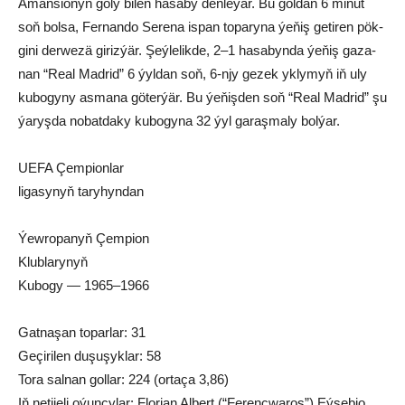
Aman­sio­nyň go­ly bi­len ha­sa­by deň­le­ýär. Bu gol­dan 6 mi­nut
soň bol­sa, Fer­nan­do Se­re­na is­pan to­pa­ry­na ýe­ňiş ge­ti­ren pök­
gi­ni der­we­zä gi­riz­ýär. Şeý­le­lik­de, 2–1 ha­sa­byn­da ýe­ňiş ga­za­
nan “Re­al Mad­rid” 6 ýyl­dan soň, 6-njy ge­zek yk­ly­myň iň uly
ku­bo­gyny as­ma­na gö­ter­ýär. Bu ýe­ňiş­den soň “Re­al Mad­rid” şu
ýa­ryş­da no­bat­da­ky ku­bo­gy­na 32 ýyl ga­raş­ma­ly bol­ýar.
UEFA Çem­pi­on­lar
li­ga­sy­nyň ta­ry­hyn­dan
Ýew­ro­pa­nyň Çem­pi­on
Klub­la­ry­nyň
Ku­bo­gy — 1965–1966
Gat­na­şan to­parlar: 31
Ge­çi­ri­len du­şu­şyklar: 58
To­ra sal­nan gol­lar: 224 (or­ta­ça 3,86)
Iň ne­ti­je­li oýun­çylar: Flo­ri­an Al­bert (“Fe­renç­wa­roş”) Eý­se­bio