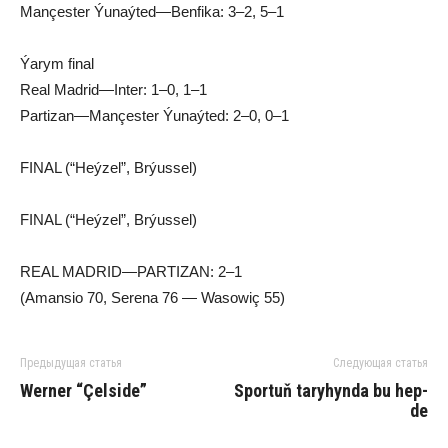
Man­çes­ter Ýu­naý­ted—Ben­fi­ka: 3–2, 5–1
Ýa­rym fi­nal
Re­al Mad­rid—In­ter: 1–0, 1–1
Par­ti­zan—Man­çes­ter Ýu­naý­ted: 2–0, 0–1
FI­NAL (“Heýzel”, Brýussel)
FI­NAL (“Heýzel”, Brýussel)
REAL MADRID—PARTIZAN: 2–1
(Amansio 70, Serena 76 — Wasowiç 55)
Предыдущая статья
Следующая статья
Werner “Çel­side”
Sportuň ta­ryhyn­da bu hep­
de