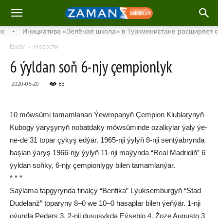
нициатива «Зелёная школа» в Туркменистане расширяет свой спис
Esasy
Новости
6 ýyl­dan soň 6-njy çem­pi­on­lyk
2020-06-20
83
10 möw­sü­mi ta­mam­la­nan Ýew­ro­pa­nyň Çem­pi­on Klub­la­ry­nyň
Ku­bo­gy ýa­ry­şy­nyň no­bat­da­ky möw­sü­min­de ozal­ky­lar ýa­ly ýe­
ne-de 31 to­par çy­kyş ed­ýär. 1965-nji ýy­lyň 8-nji sent­ýab­ryn­da
baş­lan ýa­ryş 1966-njy ýy­lyň 11-nji ma­ýyn­da “Re­al Mad­ri­diň” 6
ýyl­dan soň­ky, 6-njy çem­pi­on­ly­gy bi­len ta­mam­lan­ýar.
* * *
Saý­la­ma tap­gy­ryn­da fi­nal­çy “Ben­fi­ka” Lýuk­sem­bur­gyň “Stad
Du­de­lanž” to­pa­ry­ny 8–0 we 10–0 ha­sap­lar bi­len ýeň­ýär. 1-nji
oýun­da Pe­dars 3, 2-nji du­şu­şyk­da Eý­se­bio 4, Žo­ze Au­gus­to 3