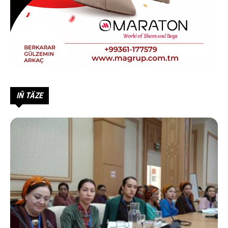
IŇ TÄZE