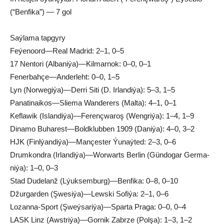
(“Ben­fi­ka”) — 7 gol
Saý­la­ma tap­gy­ry
Fe­ýe­noord—Re­al Mad­rid: 2–1, 0–5
17 Nen­to­ri (Al­ba­ni­ýa)—Kil­mar­nok: 0–0, 0–1
Fe­ner­bah­çe—An­der­leht: 0–0, 1–5
Lyn (Nor­we­gi­ýa)—Der­ri Si­ti (D. Ir­lan­di­ýa): 5–3, 1–5
Pa­na­ti­nai­kos—Slie­ma Wan­de­rers (Mal­ta): 4–1, 0–1
Kef­la­wik (Is­lan­di­ýa)—Fe­renç­wa­roş (Weng­ri­ýa): 1–4, 1–9
Di­na­mo Bu­ha­rest—Boldk­lub­ben 1909 (Da­ni­ýa): 4–0, 3–2
HJK (Finl­ýan­di­ýa)—Man­çes­ter Ýu­naý­ted: 2–3, 0–6
Drum­kond­ra (Ir­lan­di­ýa)—Wor­warts Ber­lin (Gün­do­gar Ger­ma­
ni­ýa): 1–0, 0–3
Stad Du­de­lanž (Lýuk­sem­burg)—Ben­fi­ka: 0–8, 0–10
Džur­gar­den (Şwe­si­ýa)—Lews­ki So­fi­ýa: 2–1, 0–6
Lo­zan­na-Sport (Şweý­sa­ri­ýa)—Spar­ta Pra­ga: 0–0, 0–4
LASK Linz (Awst­ri­ýa)—Gor­nik Zabr­ze (Pol­şa): 1–3, 1–2