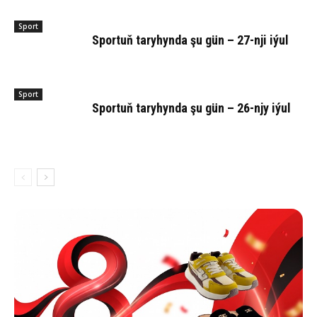
Sport
Sportuň taryhynda şu gün – 27-nji iýul
Sport
Sportuň taryhynda şu gün – 26-njy iýul