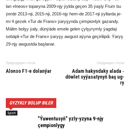
lan «Ineos» to­pa­ry­na 2009-njy ýyl­da ge­çen 35 ýaş­ly Frum bu
ýer­de 2013-nji, 2015-nji, 2016-njy hem-de 2017-nji ýyl­lar­da je­
mi 4 ge­zek «Tur de Frans» ýa­ry­şyn­da çem­pi­on­lyk ga­zan­dy.
Mä­lim bol­şy ýa­ly, dün­ýä­de eme­le ge­len çyl­şy­rym­ly ýag­daý
se­bäp­li «Tur de Frans» ýa­ry­şy aw­gust aýy­na ge­çi­ri­lip­di. Ýa­ryş
29-njy aw­gust­da baş­la­nar.
Предыдущая статья
Следующая статья
Alonso F1-e dolanýar
Adam ha­kyn­da­ky ala­da ‑
döw­let sy­ýa­sa­ty­nyň baş ug­
ry
GYZYKLY BOLUP BILER
Sport
“Ýuwentusyň” yzly-yzyna 9-njy
çempionlygy