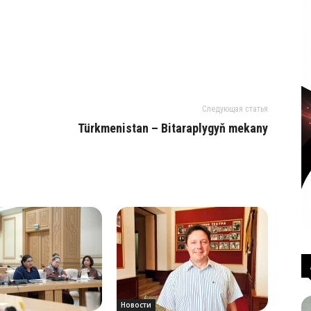
Следующая статья
Türk­me­nis­tan – Bi­ta­rap­ly­gyň me­ka­ny
Новости