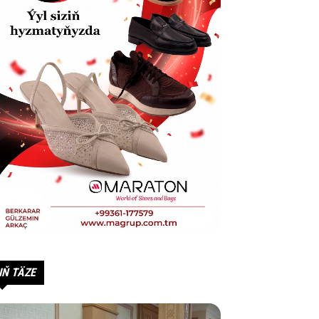
IŇ TÄZE