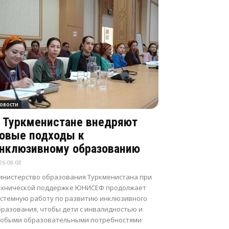
овости
 Туркменистане внедряют
овые подходы к
нклюзивному образованию
26-08-08
инистерство образования Туркменистана при
ехнической поддержке ЮНИСЕФ продолжает
истемную работу по развитию инклюзивного
бразования, чтобы дети с инвалидностью и
собыми образовательными потребностями