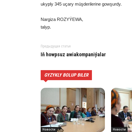
ukyp­ly 345 uça­ry müş­de­ri­le­ri­ne gow­şur­dy.
Nargiza ROZYÝEWA,
talyp.
Предыдущая статья
Iň howp­suz awia­kom­pa­ni­ýa­lar
GYZYKLY BOLUP BILER
Новости
Новости