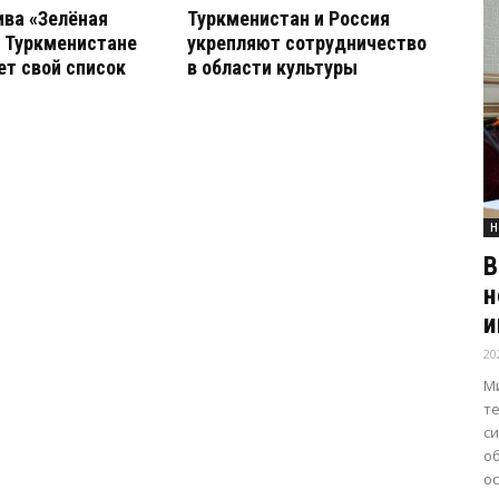
ва «Зелёная
Туркменистан и Россия
 Туркменистане
укрепляют сотрудничество
т свой список
в области культуры
Н
В
н
и
20
М
т
с
о
о