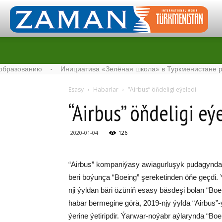
ванию
·
Инициатива «Зелёная школа» в Туркменистане расширя
Esasy
Habarlar
“Air­bus” öň­de­li­gi eýe­le­di
“Air­bus” öň­de­li­gi eýe
2020-01-04
126
“Air­bus” kom­pa­ni­ýa­sy awia­gur­lu­şyk pu­da­gyn­d
be­ri bo­ýun­ça “Boeing” şe­re­ke­tin­den öňe geç­d
nji ýyl­dan bä­ri özü­niň esa­sy bäs­de­şi bo­lan “Bo
ha­bar ber­me­gi­ne gö­rä, 2019-njy ýyl­da “Air­bus”
ýerine ýetiripdir. Ýan­war-no­ýabr aý­la­ryn­da “Bo