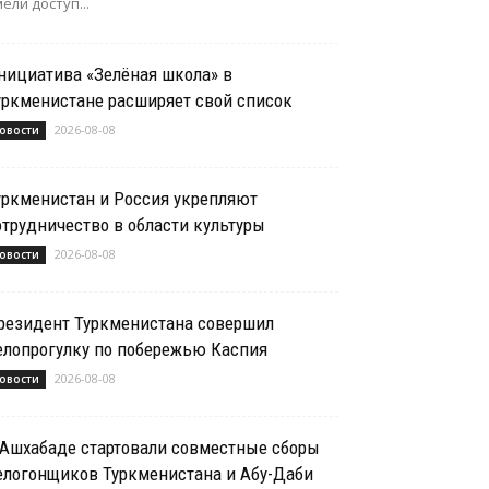
ели доступ...
нициатива «Зелёная школа» в
уркменистане расширяет свой список
2026-08-08
овости
уркменистан и Россия укрепляют
отрудничество в области культуры
2026-08-08
овости
резидент Туркменистана совершил
елопрогулку по побережью Каспия
2026-08-08
овости
 Ашхабаде стартовали совместные сборы
елогонщиков Туркменистана и Абу-Даби