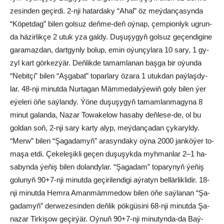
ze­sin­den ge­çir­di. 2-nji ha­tar­da­ky “Ahal” öz meý­dan­ça­syn­da
“Kö­pet­dag” bi­len gol­suz deň­me-deň oý­nap, çem­pi­on­lyk ug­run­
da häzirlikçe 2 utuk yza gal­dy. Du­şu­şygyň gol­suz ge­çen­di­gi­ne
ga­ra­maz­dan, dart­gyn­ly bo­lup, emin oýunçylara 10 sa­ry, 1 gy­
zyl kar­t görkezýär. Deň­lik­de ta­mam­la­nan baş­ga bir oýun­da
“Ne­bit­çi” bi­len “Aş­ga­bat” to­par­la­ry öza­ra 1 utuk­dan paý­laş­dy­
lar. 48-nji mi­nut­da Nu­r­ta­gan Mäm­me­da­ly­ýe­wiň go­ly bi­len ýer
eýe­le­ri öňe saý­lan­dy. Ýö­ne du­şu­şy­gyň ta­mam­lan­ma­gy­na 8
mi­nut ga­lan­da, Na­zar To­wa­ke­low ha­sa­by deň­le­se-de, ol bu
gol­dan soň, 2-nji sa­ry karty alyp, meý­dan­ça­dan çy­ka­ryl­dy.
“Merw” bi­len “Şa­ga­da­myň” ara­syn­da­ky oý­na 2000 jan­kö­ýer to­
ma­şa et­di. Çe­ke­le­şik­li ge­çen du­şu­şyk­da myh­man­lar 2–1 ha­
sa­byn­da ýe­ňiş bi­len do­lan­dy­lar. “Şa­ga­dam” to­pa­ry­nyň ýe­ňiş
go­lu­nyň 90+7-nji mi­nut­da ge­çi­rilen­di­gi aý­ra­tyn bel­lär­lik­li­dir. 18-
nji mi­nut­da Hem­ra Aman­mäm­me­dow bi­len öňe saý­la­nan “Şa­
ga­da­myň” der­we­ze­sin­den deň­lik pök­gü­si­ni 68-nji mi­nut­da Şa­
na­zar Tir­ki­şow ge­çir­ýär. Oý­nuň 90+7-nji mi­nu­tyn­da-da Baý­