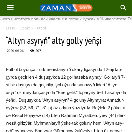
института приняли участие в летних курсах в Университете Tenaga
Esasy
Sport
Futbol
“Al­tyn asy­ryň” al­ty gol­ly ýeň­şi
2020-06-06
207
Futbol bo­ýun­ça Türk­me­nis­ta­nyň Ýo­ka­ry li­ga­syn­da 12-nji tap­
gyr­da ge­çi­ri­len 4 du­şu­şyk­da 12 gol ha­sa­ba alyn­dy. Gol­la­ryň 7-
si bir du­şu­şyk­da ge­çi­ri­lip, şol oýun­da sa­na­wyň li­de­ri “Al­tyn
asyr” öz meý­dan­ça­syn­da “Ener­ge­tik” to­pa­ry­ny 6–1 ha­sa­byn­da
ýeň­di. Du­şu­şyk­da “Al­tyn asy­ryň” 4 go­lu­ny Al­ty­my­rat An­na­dur­
dy­ýew (32, 56, 71, 81 p) öz ady­na ýaz­dyr­dy. Beý­le­ki 2 pök­gi­ni-
de Re­sul Ho­ja­ýew (14) bi­len Rah­man My­rat­ber­di­ýew (44) der­
we­zä gi­riz­ýär. Myh­man­la­ryň ýe­ke-täk go­lu­ny hem “Al­tyn asy­
ryň” oýun­çy­sy Bag­ty­ýar Gür­ge­now ýal­ňyş­lyk bi­len öz der­we­