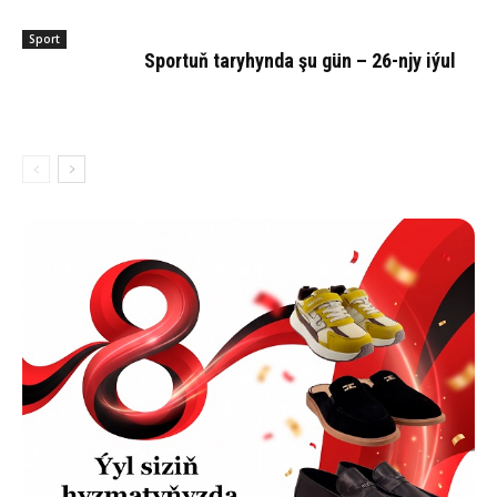
Sport
Sportuň taryhynda şu gün – 26-njy iýul