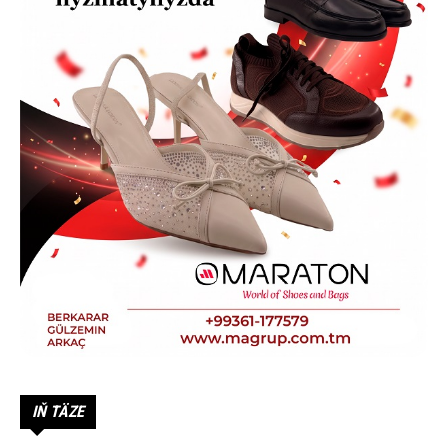
IŇ TÄZE