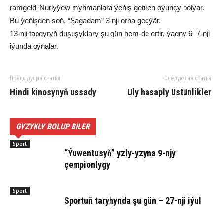
ram­gel­di Nur­ly­ýew myh­man­la­ra ýe­ňiş ge­ti­ren oýun­çy bol­ýar.
Bu ýe­ňiş­den soň, “Şa­ga­dam” 3-nji or­na geç­ýär.
13-nji tap­gy­ryň du­şu­şyk­la­ry şu gün hem-de er­tir, ýag­ny 6–7-nji
iýun­da oý­na­lar.
Предыдущая статья
Следующая статья
Hin­di ki­no­sy­nyň us­sa­dy
Uly ha­sap­ly üstünlikler
GYZYKLY BOLUP BILER
Sport
“Ýuwentusyň” yzly-yzyna 9-njy
çempionlygy
Sport
Sportuň taryhynda şu gün – 27-nji iýul