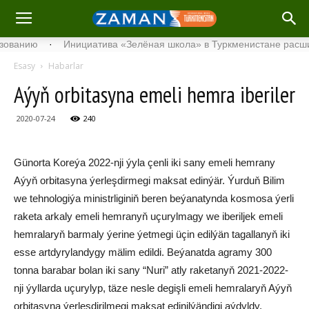
нию
·
Инициатива «Зелёная школа» в Туркменистане расширяет 
Esasy
Habarlar
Aýyň orbitasyna emeli hemra iberiler
2020-07-24
240
Günorta Koreýa 2022-nji ýyla çenli iki sany emeli hemrany
Aýyň orbitasyna ýerleşdirmegi maksat edinýär. Ýurduň Bilim
we tehnologiýa ministrliginiň beren beýanatynda kosmosa ýerli
raketa arkaly emeli hemranyň uçurylmagy we iberiljek emeli
hemralaryň barmaly ýerine ýetmegi üçin edilýän tagallanyň iki
esse artdyrylandygy mälim edildi. Beýanatda agramy 300
tonna barabar bolan iki sany “Nuri” atly raketanyň 2021-2022-
nji ýyllarda uçurylyp, täze nesle degişli emeli hemralaryň Aýyň
orbitasyna ýerleşdirilmegi maksat edinilýändigi aýdyldy.