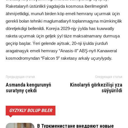
Raketalaryň üstünlikli ýagdaýda kosmosa iberilmeginiň
ähmiýetlidigi, munuň birden köp emeli hemrany uçurmak üçin
gerekli bolan tehniki maglumatlaryň toplanmagyna mümkinçilik
döretjekdigi bellenildi. Koreýa 2029-njy ýylda has kuwwatly
raketa uçurmak üçin geljek ýyl täze maksatnamany durmuşa
geçirip başlar. Ýeri gelende aýtsak, 20-nji iýulda ýurduň
aragatnaşyk emeli hemrasy “Anasis-II” ABŞ-nyň Kanaweral
kosmodromyndan “Falcon 9” raketasy arkaly uçurylypdy.
Предыдущая статья
Следующая статья
Asmanda kengurunyň
Kinolaryň görkezilişi yza
suratyny çekdi
süýşürildi
GYZYKLY BOLUP BILER
В Туркменистане внедряют новые