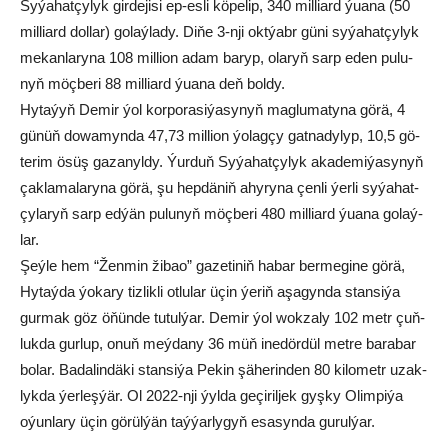
Sy­ýa­hat­çy­lyk gir­de­ji­si ep-es­li kö­pe­lip, 340 mil­liard ýua­na (50
mil­liard dol­lar) go­laý­la­dy. Di­ňe 3-nji okt­ýabr gü­ni sy­ýa­hat­çy­lyk
me­kan­la­ry­na 108 mil­li­on adam ba­ryp, ola­ryň sarp eden pu­lu­
nyň möç­be­ri 88 mil­liard ýua­na deň bol­dy.
Hy­ta­ýyň De­mir ­ýol kor­po­ra­si­ýa­sy­nyň mag­lu­ma­ty­na gö­rä, 4
gü­nüň do­wa­myn­da 47,73 mil­li­on ýo­lag­çy gat­na­dy­lyp, 10,5 gö­
te­rim ösüş ga­za­nyl­dy. Ýur­duň Sy­ýa­hat­çy­lyk aka­de­mi­ýa­sy­nyň
çak­la­ma­la­ry­na gö­rä, şu hep­dä­niň ahy­ry­na çen­li ýer­li sy­ýa­hat­
çy­la­ryň sarp ed­ýän pu­lu­nyň möç­be­ri 480 mil­liard ýua­na go­laý­
lar.
Şeý­le hem “Žen­min ži­bao” ga­ze­ti­niň ha­bar ber­me­gi­ne gö­rä,
Hy­taý­da ýo­ka­ry tiz­lik­li ot­lu­lar üçin ýe­riň aşa­gyn­da stan­si­ýa
gur­mak göz öňün­de tu­tul­ýar. De­mir­ ýol wok­za­ly 102 metr çuň­
luk­da gur­lup, onuň meý­da­ny 36 müň ine­dör­dül met­re ba­ra­bar
bo­lar. Ba­da­lin­dä­ki stan­si­ýa Pe­kin şä­he­rin­den 80 ki­lo­metr uzak­
lyk­da ýer­leş­ýär. Ol 2022-nji ýyl­da ge­çi­ril­jek gyş­ky Olim­pi­ýa
oýun­la­ry üçin gö­rül­ýän taý­ýar­ly­gyň esa­syn­da gu­rul­ýar.