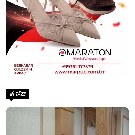
IŇ TÄZE