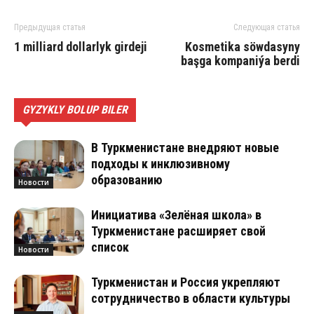
Предыдущая статья
Следующая статья
1 milliard dollarlyk girdeji
Kosmetika söwdasyny
başga kompaniýa berdi
GYZYKLY BOLUP BILER
В Туркменистане внедряют новые
подходы к инклюзивному
образованию
Новости
Инициатива «Зелёная школа» в
Туркменистане расширяет свой
список
Новости
Туркменистан и Россия укрепляют
сотрудничество в области культуры