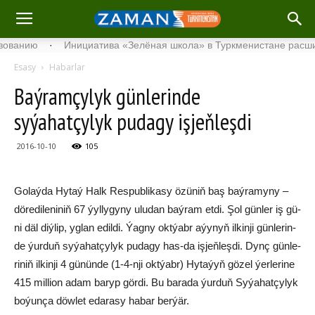
нию
·
Инициатива «Зелёная школа» в Туркменистане расширяет 
Esasy
Habarlar
Baýramçylyk günlerinde
syýahatçylyk pudagy işjeňleşdi
2016-10-10
105
Go­laý­da Hy­taý Halk Res­pub­li­ka­sy özü­niň baş baý­ra­my­ny –
dö­re­di­le­ni­niň 67 ýyl­ly­gy­ny ulu­dan baý­ram et­di. Şol gün­ler iş gü­
ni däl diý­lip, yg­lan edil­di. Ýag­ny okt­ýabr aýy­nyň il­kin­ji gün­le­rin­
de ýur­duň sy­ýa­hat­çy­lyk pu­da­gy has-da iş­jeň­leş­di. Dynç gün­le­
ri­niň il­kin­ji 4 gü­nün­de (1-4-nji okt­ýabr) Hy­ta­ýyň gözel ýer­le­ri­ne
415 mil­li­on adam ba­ryp gör­di. Bu ba­ra­da ýur­duň Sy­ýa­hat­çy­lyk
bo­ýun­ça döw­let eda­ra­sy ha­bar ber­ýär.