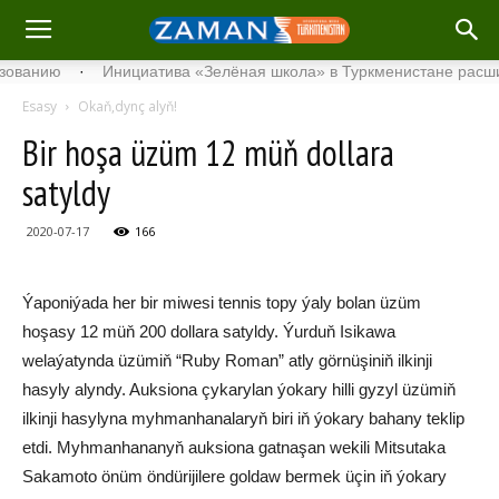
нию
·
Инициатива «Зелёная школа» в Туркменистане расширяет 
Esasy
Okaň,dynç alyň!
Bir hoşa üzüm 12 müň dollara
satyldy
2020-07-17
166
Ýaponiýada her bir miwesi tennis topy ýaly bolan üzüm
hoşasy 12 müň 200 dollara satyldy. Ýurduň Isikawa
welaýatynda üzümiň “Ruby Roman” atly görnüşiniň ilkinji
hasyly alyndy. Auksiona çykarylan ýokary hilli gyzyl üzümiň
ilkinji hasylyna myhmanhanalaryň biri iň ýokary bahany teklip
etdi. Myhmanhananyň auksiona gatnaşan wekili Mitsutaka
Sakamoto önüm öndürijilere goldaw bermek üçin iň ýokary