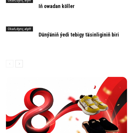
Okaň,dynç alyň!
Iň owa­dan köl­ler
Okaň,dynç alyň!
Dün­ýä­niň ýe­di te­bi­gy tä­sin­li­gi­niň bi­ri