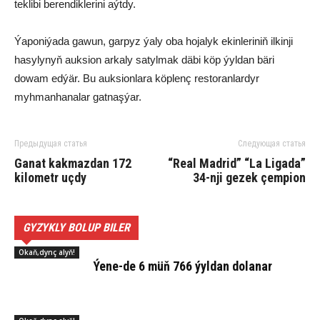
teklibi berendiklerini aýtdy.
Ýaponiýada gawun, garpyz ýaly oba hojalyk ekinleriniň ilkinji
hasylynyň auksion arkaly satylmak däbi köp ýyldan bäri
dowam edýär. Bu auksionlara köplenç restoranlardyr
myhmanhanalar gatnaşýar.
Предыдущая статья
Следующая статья
Ganat kakmazdan 172
“Real Madrid” “La Ligada”
kilometr uçdy
34-nji gezek çempion
GYZYKLY BOLUP BILER
Okaň,dynç alyň!
Ýe­ne-de 6 müň 766 ýyl­dan do­lanar