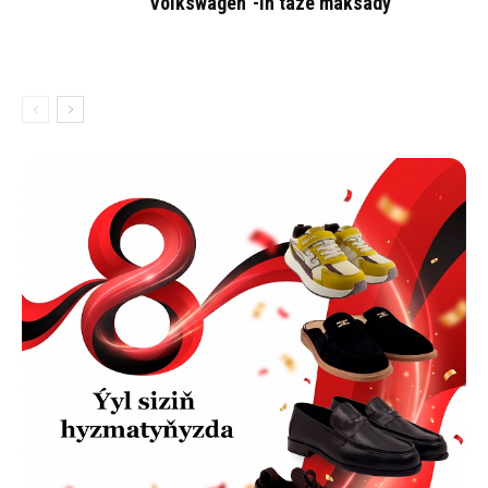
“Volks­wa­gen”-iň tä­ze mak­sa­dy