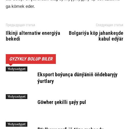
ga kö­mek eder.
Предыдущая статья
Следующая статья
Ilkinji alternatiw energiýa
Bolgariýa köp jahankeşde
bekedi
kabul edýär
GYZYKLY BOLUP BILER
Ykdysadyyet
Eks­port bo­ýun­ça dün­ýä­niň öň­de­ba­ry­jy
ýurt­la­ry
Ykdysadyyet
Göwher şekilli şaýy pul
Ykdysadyyet