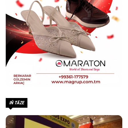
IŇ TÄZE