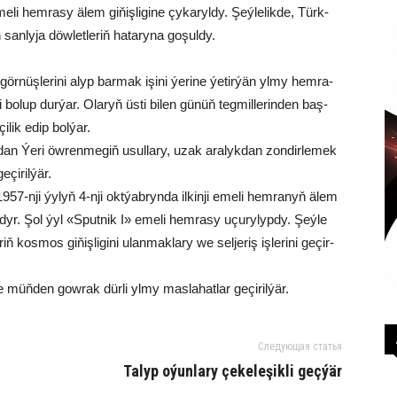
­li hem­ra­sy älem gi­ňiş­li­gi­ne çy­ka­ryl­dy. Şeý­le­lik­de, Türk­
an­ly­ja döw­let­le­riň ha­ta­ry­na go­şul­dy.
r­nüş­le­ri­ni alyp bar­mak işi­ni ýe­ri­ne ýe­tir­ýän yl­my hem­ra­
o­lup dur­ýar. Ola­ryň üs­ti bi­len gü­nüň teg­mil­le­rin­den baş­
­çi­lik edip bol­ýar.
dan Ýe­ri öw­ren­me­giň usul­la­ry, uzak ara­lyk­dan zon­dir­le­mek
­çi­ril­ýär.
i 1957-nji ýy­lyň 4-nji okt­ýab­ryn­da il­kin­ji eme­li hem­ra­nyň älem
­ly­dyr. Şol ýyl «Sput­nik I» eme­li hem­ra­sy uçu­ry­lyp­dy. Şeý­le
os­mos gi­ňiş­li­gi­ni ulan­mak­la­ry we sel­je­riş iş­le­ri­ni ge­çir­
e müň­den gow­rak dür­li yl­my mas­la­hat­lar ge­çi­ril­ýär.
Следующая статья
Ta­lyp oýun­la­ry çe­ke­le­şik­li geç­ýär