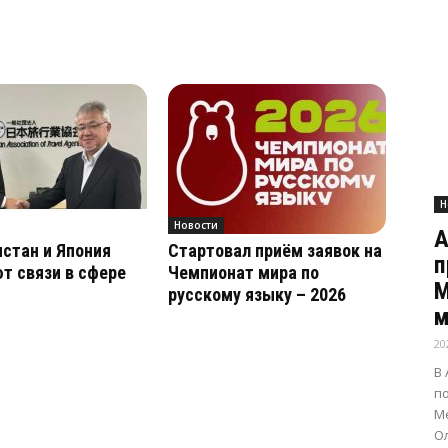
Н
Новости
А
стан и Япония
Стартовал приём заявок на
п
т связи в сфере
Чемпионат мира по
М
русскому языку – 2026
м
20
В
п
Ме
О