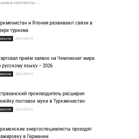
азные контексты -...
уркменистан и Япония развивают связи в
фере туризма
2026-08-05
овости
тартовал приём заявок на Чемпионат мира
о русскому языку – 2026
2026-08-05
овости
страханский производитель расширил
инейку поставок муки в Туркменистан
2026-08-05
овости
уркменские энергоспециалисты проходят
тажировку в Германии