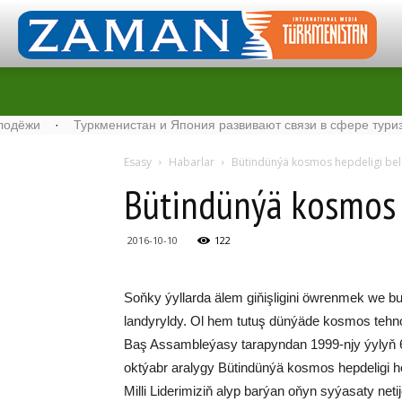
·
Туркменистан и Япония развивают связи в сфере туризма
·
Esasy
Habarlar
Bü­tin­dün­ýä kos­mos hep­de­li­gi bel­
Bü­tin­dün­ýä kos­mos h
2016-10-10
122
Soň­ky ýyl­lar­da älem gi­ňiş­li­gi­ni öw­ren­mek we b
lan­dy­ryl­dy. Ol hem tu­tuş dün­ýä­de kos­mos teh­no­lo
Baş As­samb­le­ýa­sy ta­ra­pyn­dan 1999-njy ýy­lyň 6-
okt­ýabr ara­ly­gy Bü­tin­dün­ýä kos­mos hep­de­li­gi hö
Mil­li Li­de­ri­miziň alyp bar­ýan oňyn sy­ýa­sa­ty ne­ti­