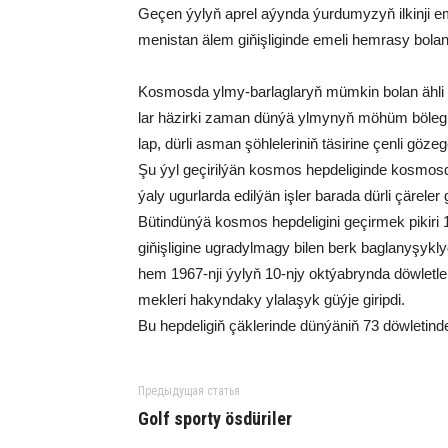
Ge­çen ýy­lyň ap­rel aýyn­da ýur­du­my­zyň il­kin­ji eme
me­nis­tan älem gi­ňiş­li­gin­de eme­li hem­ra­sy bo­lan s
Kos­mos­da yl­my-bar­lag­la­ryň müm­kin bo­lan äh­li gö
lar hä­zir­ki za­man dün­ýä yl­my­nyň mö­hüm bö­le­gi b
lap, dür­li as­man şöh­le­le­ri­niň tä­si­ri­ne çen­li gö­zeg
Şu ýyl ge­çi­ril­ýän kos­mos hep­de­li­gin­de kos­mos­
ýa­ly ugur­lar­da edil­ýän iş­ler ba­ra­da dür­li çä­re­ler ge
Bü­tin­dün­ýä kos­mos hep­de­li­gi­ni ge­çir­mek­ pi­ki­r
gi­ňiş­li­gi­ne ug­ra­dyl­ma­gy bi­len berk bag­la­ny­şyk
hem 1967-nji ýy­lyň 10-njy okt­ýab­ryn­da döw­let­le­riň k
mek­le­ri ha­kyn­da­ky yla­la­şyk güý­je gi­rip­di.
Bu hep­de­li­giň çäk­le­rin­de dün­ýä­niň 73 döw­le­tin­d
Предыдущая статья
Golf spor­ty ös­dü­ri­ler