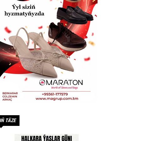
IŇ TÄZE