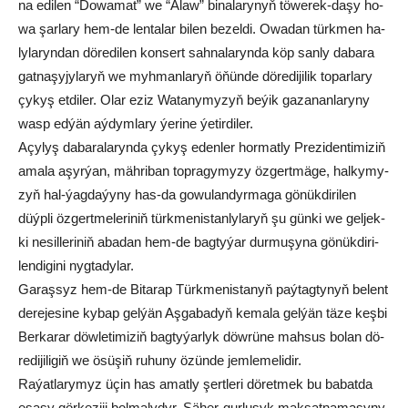
na edi­len “Do­wa­mat” we “Alaw” bi­na­la­ry­nyň tö­we­rek-da­şy ho­
wa şar­la­ry hem-de len­ta­lar bi­len be­zel­di. Owa­dan türk­men ha­
ly­la­ryn­dan dö­re­di­len kon­sert sah­na­la­ryn­da köp san­ly da­ba­ra
gat­na­şy­jy­la­ryň we myh­man­la­ryň öňün­de dö­re­di­ji­lik to­par­la­ry
çy­kyş et­di­ler. Olar eziz Wa­ta­ny­my­zyň be­ýik ga­za­nan­la­ry­ny
wasp ed­ýän aý­dym­lary ýe­ri­ne ýe­ti­r­diler.
Açy­lyş da­ba­ra­la­ryn­da çy­kyş eden­ler hor­mat­ly Pre­zi­den­ti­mi­ziň
ama­la aşyr­ýan, mäh­ri­ban top­ra­gy­my­zy öz­gert­mä­ge, hal­ky­my­
zyň hal-ýag­da­ýy­ny has-da go­wu­lan­dyr­ma­ga gö­nük­di­ri­len
düýp­li öz­gert­me­le­ri­niň türk­me­nis­tan­ly­la­ryň şu gün­ki we gel­jek­
ki ne­sil­le­ri­niň aba­dan hem-de bag­ty­ýar dur­mu­şy­na gö­nük­di­ri­
len­di­gi­ni nyg­ta­dy­lar.
Ga­raş­syz hem-de Bi­ta­rap Türk­me­nis­ta­nyň paý­tag­ty­nyň be­lent
de­re­je­si­ne ky­bap gel­ýän Aş­ga­ba­dyň ke­ma­la gel­ýän tä­ze keş­bi
Ber­ka­rar döw­le­ti­mi­ziň bag­ty­ýar­lyk döw­rü­ne mah­sus bo­lan dö­
re­di­ji­li­giň we ösü­şiň ru­hu­ny özün­de jem­le­me­li­dir.
Ra­ýat­la­ry­myz üçin has amat­ly şert­le­ri dö­ret­mek bu ba­bat­da
esa­sy gör­ke­zi­ji bol­ma­ly­dyr. Şä­her­-gur­lu­şyk mak­sat­na­ma­sy­ny