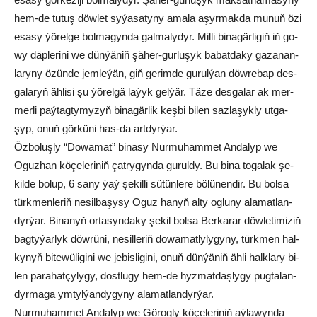
hem-de tu­tuş döw­let sy­ýa­sa­ty­ny ama­la aşyr­mak­da mu­nuň özi
esa­sy ýö­rel­ge bol­ma­gyn­da gal­ma­ly­dyr. Mil­li bi­na­gär­li­giň iň go­
wy däp­le­ri­ni we dün­ýä­niň şä­her-­gur­lu­şyk ba­bat­da­ky ga­za­nan­
la­ry­ny özün­de jem­le­ýän, giň ge­rim­de gu­rul­ýan döw­re­bap des­
ga­la­ryň äh­li­si şu ýö­rel­gä la­ýyk gel­ýär. Tä­ze des­ga­lar ak mer­
mer­li paý­tag­ty­my­zyň bi­na­gär­lik keş­bi bi­len saz­la­şyk­ly ut­ga­
şyp, onuň gör­kü­ni has-da art­dyr­ýar.
Öz­bo­luş­ly “Do­wa­mat” bi­na­sy Nur­mu­ham­met An­da­lyp we
Oguz­han kö­çe­le­ri­niň çat­ry­gyn­da gu­rul­dy. Bu bi­na to­ga­lak şe­
kil­de bo­lup, 6 sa­ny ýaý şe­kil­li sü­tün­le­re bö­lü­nen­dir. Bu bol­sa
türk­men­le­riň ne­sil­ba­şy­sy Oguz ha­nyň al­ty og­lu­ny ala­mat­lan­
dyr­ýar. Bi­na­nyň or­ta­syn­da­ky şe­kil bol­sa Ber­ka­rar döw­le­ti­mi­ziň
bag­ty­ýar­lyk döw­rü­ni, ne­sil­le­riň do­wa­mat­ly­ly­gy­ny, türk­men hal­
ky­nyň bi­te­wü­li­gi­ni we je­bis­li­gi­ni, onuň dün­ýä­niň äh­li halk­la­ry bi­
len pa­ra­hat­çy­ly­gy, dost­lu­gy hem-de hyz­mat­daş­ly­gy pug­ta­lan­
dyr­ma­ga ym­tyl­ýan­dy­gy­ny ala­mat­lan­dyr­ýar.
Nur­mu­ham­met An­da­lyp we Gö­rog­ly kö­çe­le­ri­niň aý­la­wyn­da