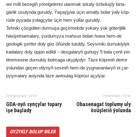
we mil­li be­ze­giň ýö­rel­ge­le­ri­ni ulan­mak ar­ka­ly öz­bo­luş­ly bi­na­
gär­lik usu­lyn­da gu­rul­dy. Ýa­şaý­jy­lar üçin amat­ly bo­lar ýa­ly köp­
rü­de py­ýa­da ýo­lag­çy­lar üçin hem ýol­lar gu­rul­dy.
Teh­ni­ki çöz­güt­le­ri dur­mu­şa ge­çir­mek­de ýo­ka­ry ýük gö­te­ri­ji­lik
hä­si­ýet­na­ma­la­ry, ýur­du­my­za mah­sus bo­lan ho­wa hem-de
geo­lo­gik şert­ler do­ly göz öňün­de tu­tul­dy. Seýs­mi­ki dur­nuk­ly­lyk
ka­da­la­ry do­ly üp­jün edil­di – des­ga­la­ryň gur­lu­şy 9 bala çen­li ýer
tit­re­me­si­ne dur­nuk­ly bol­ma­ga ukyp­ly­dyr. Tä­ze köp­ri­niň de­mir
ýo­lun­dan ge­çen ot­ly­nyň se­si­niň hem-de ýyg­na­nan­la­ryň el çar­
pyş­ma­la­ry as­tyn­da tä­ze aw­tou­lag köp­rü­si açyl­ýar.
Предыдущая статья
Следующая статья
GDA-nyň syn­çy­lar to­pa­ry
Oba­se­na­gat top­lu­my uly
işe baş­la­dy
ösüşleriň ýolunda
GYZYKLY BOLUP BILER