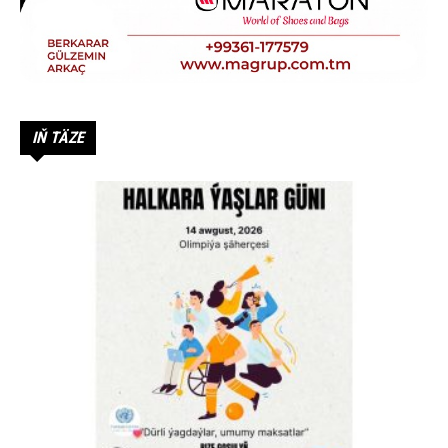
IŇ TÄZE