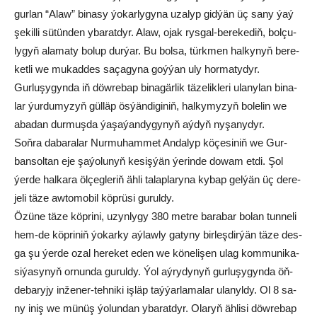
gur­lan “Alaw” bi­na­sy ýo­kar­ly­gy­na uza­lyp gid­ýän üç sa­ny ýaý
şe­kil­li sü­tün­den yba­rat­dyr. Alaw, ojak rys­gal-be­re­ke­diň, bol­çu­
ly­gyň ala­ma­ty bo­lup dur­ýar. Bu bol­sa, türk­men hal­ky­nyň be­re­
ket­li we mu­kad­des sa­ça­gy­na goý­ýan uly hor­ma­ty­dyr.
Gur­lu­şy­gyn­da iň döw­re­bap bi­na­gär­lik tä­ze­lik­le­ri ula­ny­lan bi­na­
lar ýur­du­my­zyň gül­läp ös­ýän­di­gi­niň, hal­ky­my­zyň bo­le­lin we
aba­dan dur­muş­da ýa­şa­ýan­dy­gy­nyň aý­dyň ny­şa­ny­dyr.
Soň­ra da­ba­ra­lar Nur­mu­ham­met An­da­lyp kö­çe­si­niň we Gur­
ban­sol­tan eje şa­ýo­lu­nyň ke­siş­ýän ýe­rin­de do­wam et­di. Şol
ýer­de hal­ka­ra öl­çeg­le­riň äh­li ta­lap­la­ry­na ky­bap gel­ýän üç de­re­
je­li tä­ze aw­to­mo­bil köp­rü­si gu­rul­dy.
Özü­ne tä­ze köp­ri­ni, uzyn­ly­gy 380 met­re ba­ra­bar bo­lan tu­nne­li
hem-de köp­ri­niň ýo­kar­ky aý­law­ly ga­ty­ny bir­leş­dir­ýän tä­ze des­
ga şu ýer­de ozal he­re­ket eden we kö­ne­li­şen ulag kom­mu­ni­ka­
si­ýa­sy­nyň or­nun­da gu­rul­dy. Ýol aý­ry­dy­nyň gur­lu­şy­gyn­da öň­
de­ba­ry­jy in­že­ner-teh­ni­ki iş­läp taý­ýar­la­ma­lar ula­nyl­dy. Ol 8 sa­
ny iniş we mü­nüş ýo­lun­dan yba­rat­dyr. Ola­ryň äh­li­si döw­re­bap