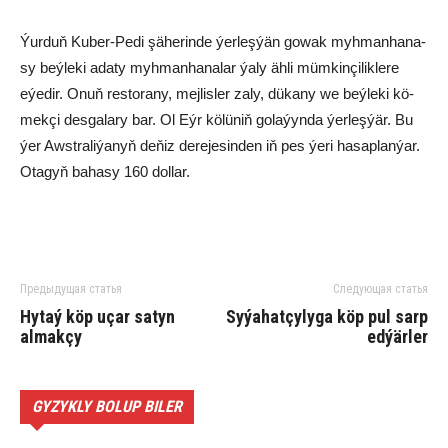
Ýurduň Ku­ber-Pe­di şä­he­rin­de ýer­leş­ýän go­wak myh­man­ha­na­
sy beý­le­ki ada­ty myh­man­ha­na­lar ýa­ly äh­li müm­kin­çi­lik­le­re
eýe­dir. Onuň res­to­ra­ny, mej­lis­ler za­ly, dü­ka­ny we beý­le­ki kö­
mek­çi des­ga­la­ry bar. Ol Eýr kö­lü­niň go­la­ýyn­da ýer­leş­ýär. Bu
ýer Awst­ra­li­ýa­nyň de­ňiz de­re­je­sin­den iň pes ýe­ri ha­sap­lan­ýar.
Ota­gyň ba­ha­sy 160 dol­lar.
Предыдущая статья
Следующая статья
Hytaý köp uçar satyn
Syýahatçylyga köp pul sarp
almakçy
edýärler
GYZYKLY BOLUP BILER