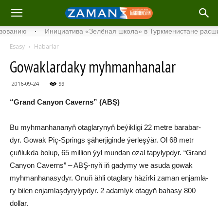
нию
·
Инициатива «Зелёная школа» в Туркменистане расширяет 
Esasy
Habarlar
Gowaklardaky myhmanhanalar
2016-09-24
99
“Grand Canyon Caverns” (ABŞ)
Bu myh­man­ha­na­nyň otag­la­ry­nyň be­ýik­li­gi 22 met­re ba­ra­bar­
dyr. Go­wak Piç-Springs şä­her­ji­gin­de ýer­leş­ýär. Ol 68 metr
çuň­luk­da bo­lup, 65 mil­li­on ýyl mun­dan ozal ta­py­lyp­dyr. “Grand
Canyon Caverns” – ABŞ-nyň iň ga­dy­my we asu­da go­wak
myh­man­ha­na­sy­dyr. Onuň äh­li otag­la­ry hä­zir­ki za­man en­jam­la­
ry bi­len en­jam­laş­dy­ry­lyp­dyr. 2 adam­lyk ota­gyň ba­ha­sy 800
dol­lar.