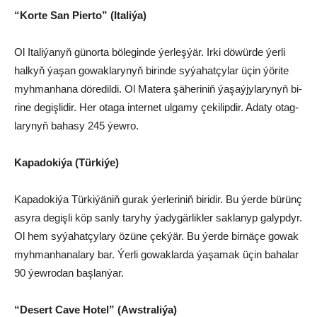
“Kor­te San Pi­er­to” (Ita­li­ýa)
Ol Ita­li­ýa­nyň gü­nor­ta bö­le­gin­de ýer­leş­ýär. Ir­ki dö­wür­de ýer­li
hal­kyň ýa­şan go­wak­la­ry­nyň bi­rin­de sy­ýa­hat­çy­lar üçin ýö­ri­te
myh­man­ha­na dö­re­dil­di. Ol Ma­te­ra şä­he­ri­niň ýa­şaý­jy­la­ry­nyň bi­
ri­ne de­giş­li­dir. Her ota­ga in­ter­net ul­ga­my çe­ki­lip­dir. Ada­ty otag­
la­ry­nyň ba­ha­sy 245 ýew­ro.
Ka­pa­do­ki­ýa­ (Tür­ki­ýe)
Ka­pa­do­ki­ýa Tür­ki­ýä­niň gu­rak ýer­le­ri­niň bi­ri­dir. Bu ýer­de bü­rünç
asy­ra de­giş­li köp san­ly ta­ry­hy ýa­dy­gär­lik­ler sak­la­nyp ga­lyp­dyr.
Ol hem sy­ýa­hat­çy­la­ry özü­ne çek­ýär. Bu ýer­de bir­nä­çe go­wak
myh­man­ha­na­la­ry bar. Ýer­li go­wak­lar­da ýa­şa­mak üçin ba­ha­lar
90 ýew­ro­dan baş­lan­ýar.
“De­sert Cave Ho­tel” (Awst­ra­li­ýa)