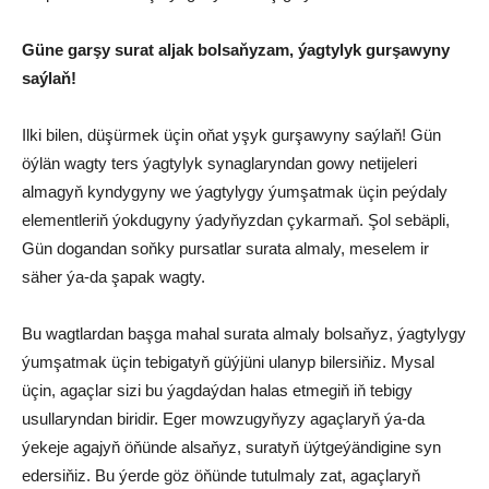
Güne garşy surat aljak bolsaňyzam, ýagtylyk gurşawyny
saýlaň!
Ilki bilen, düşürmek üçin oňat yşyk gurşawyny saýlaň! Gün
öýlän wagty ters ýagtylyk synaglaryndan gowy netijeleri
almagyň kyndygyny we ýagtylygy ýumşatmak üçin peýdaly
elementleriň ýokdugyny ýadyňyzdan çykarmaň. Şol sebäpli,
Gün dogandan soňky pursatlar surata almaly, meselem ir
säher ýa-da şapak wagty.
Bu wagtlardan başga mahal surata almaly bolsaňyz, ýagtylygy
ýumşatmak üçin tebigatyň güýjüni ulanyp bilersiňiz. Mysal
üçin, agaçlar sizi bu ýagdaýdan halas etmegiň iň tebigy
usullaryndan biridir. Eger mowzugyňyzy agaçlaryň ýa-da
ýekeje agajyň öňünde alsaňyz, suratyň üýtgeýändigine syn
edersiňiz. Bu ýerde göz öňünde tutulmaly zat, agaçlaryň