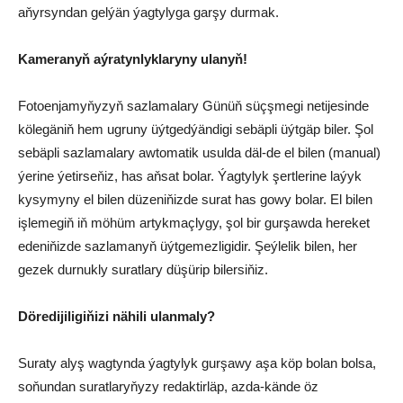
aňyrsyndan gelýän ýagtylyga garşy durmak.
Kameranyň aýratynlyklaryny ulanyň!
Fotoenjamyňyzyň sazlamalary Günüň süçşmegi netijesinde
kölegäniň hem ugruny üýtgedýändigi sebäpli üýtgäp biler. Şol
sebäpli sazlamalary awtomatik usulda däl-de el bilen (manual)
ýerine ýetirseňiz, has aňsat bolar. Ýagtylyk şertlerine laýyk
kysymyny el bilen düzeniňizde surat has gowy bolar. El bilen
işlemegiň iň möhüm artykmaçlygy, şol bir gurşawda hereket
edeniňizde sazlamanyň üýtgemezligidir. Şeýlelik bilen, her
gezek durnukly suratlary düşürip bilersiňiz.
Döredijiligiňizi nähili ulanmaly?
Suraty alyş wagtynda ýagtylyk gurşawy aşa köp bolan bolsa,
soňundan suratlaryňyzy redaktirläp, azda-kände öz