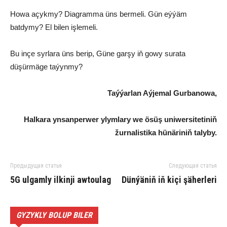
Howa açykmy? Diagramma üns bermeli. Gün eýýäm
batdymy? El bilen işlemeli.
Bu inçe syrlara üns berip, Güne garşy iň gowy surata
düşürmäge taýynmy?
Taýýarlan
Aýjemal Gurbanowa
,
Halkara ynsanperwer ylymlary we ösüş uniwersitetiniň
žurnalistika hünäriniň talyby.
Предыдущая статья
Следующая статья
5G ulgamly ilkinji awtoulag
Dünýäniň iň kiçi şäherleri
GYZYKLY BOLUP BILER