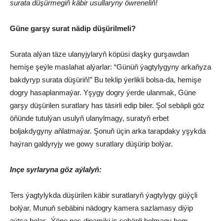
surata düşürmegiň käbir usullaryny öwreneliň!
Güne garşy surat nädip düşürilmeli?
Surata alýan täze ulanyjylaryň köpüsi daşky gurşawdan
hemişe şeýle maslahat alýarlar: “Günüň ýagtylygyny arkaňyza
bakdyryp surata düşüriň!” Bu teklip ýerlikli bolsa-da, hemişe
dogry hasaplanmaýar. Yşygy dogry ýerde ulanmak, Güne
garşy düşürilen suratlary has täsirli edip biler. Şol sebäpli göz
öňünde tutulýan usulyň ulanylmagy, suratyň erbet
boljakdygyny aňlatmaýar. Şonuň üçin arka tarapdaky yşykda
haýran galdyryjy we gowy suratlary düşürip bolýar.
Inçe syrlaryna göz aýlalyň:
Ters ýagtylykda düşürilen käbir suratlaryň ýagtylygy güýçli
bolýar. Munuň sebäbini nädogry kamera sazlamasy diýip
aýtsa bolar. Ýöne pes dinamiki iş sebäpli bolmagy hem