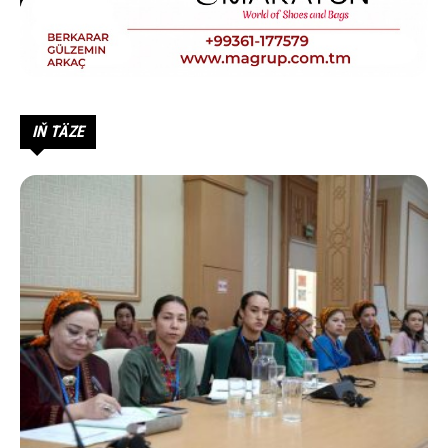
IŇ TÄZE