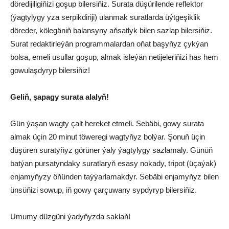
döredijiligiňizi goşup bilersiňiz. Surata düşürilende reflektor
(ýagtylygy yza serpikdiriji) ulanmak suratlarda üýtgeşiklik
döreder, kölegäniň balansyny aňsatlyk bilen sazlap bilersiňiz.
Surat redaktirleýän programmalardan oňat başyňyz çykýan
bolsa, emeli usullar goşup, almak isleýän netijeleriňizi has hem
gowulaşdyryp bilersiňiz!
Geliň, şapagy surata alalyň!
Gün ýaşan wagty çalt hereket etmeli. Sebäbi, gowy surata
almak üçin 20 minut töweregi wagtyňyz bolýar. Şonuň üçin
düşüren suratyňyz görüner ýaly ýagtylygy sazlamaly. Günüň
batýan pursatyndaky suratlaryň esasy nokady, tripot (üçaýak)
enjamyňyzy öňünden taýýarlamakdyr. Sebäbi enjamyňyz bilen
ünsüňizi sowup, iň gowy çarçuwany sypdyryp bilersiňiz.
Umumy düzgüni ýadyňyzda saklaň!