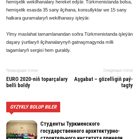
hemişelik wekilhanalary hereket edýär. Türkmenistanda bolsa,
hemişelik esasda 35 sany ilçihana, konsullyklar we 15 sany
halkara guramalaryň wekilhanasy işleýär.
Ylmy maslahat tamamlanandan soňra Türkmenistanda işleýän
daşary ýurtlaryň ilçihanalarynyň gatnaşmagynda milli
tagamlaryň sergisi hem guraldy.
Предыдущая статья
Следующая статья
EURO 2020-niň to­par­ça­la­ry
Aş­ga­bat – gö­zel­li­giň paý­
bel­li bol­dy
tag­ty
GYZYKLY BOLUP BILER
Студенты Туркменского
государственного архитектурно-
строительного института приняли
Новости