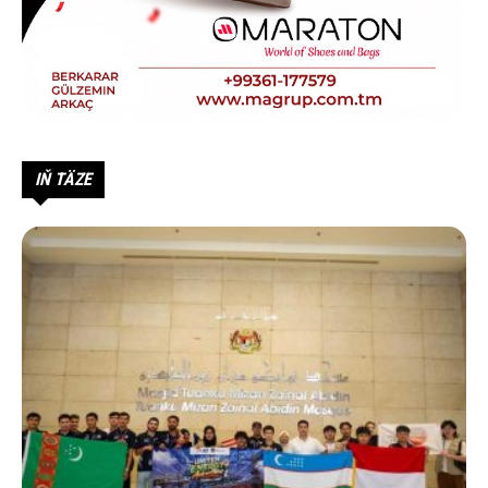
IŇ TÄZE