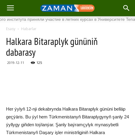
титута приняли участие в летних курсах в Университете Tenaga Na
Esasy
Habarlar
Halkara Bitaraplyk gününiň
dabarasy
2019-12-11
125
Her ýylyň 12-nji dekabrynda Halkara Bitaraplyk gününi belläp
geçýäris. Bu ýyl hem Türkmenistanyň Bitaraplygynyň şanly 24
ýyllygy giňden toýlanýar. Şanly baýramçylyk mynasybetli
Türkmenistanyň Daşary işler ministrliginiň Halkara