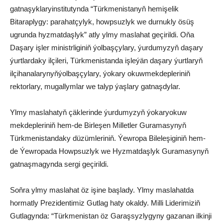
gatnaşyklaryinstitutynda “Türkmenistanyň hemişelik
Bitaraplygy: parahatçylyk, howpsuzlyk we durnukly ösüş
ugrunda hyzmatdaşlyk” atly ylmy maslahat geçirildi. Oňa
Daşary işler ministrliginiň ýolbaşçylary, ýurdumyzyň daşary
ýurtlardaky ilçileri, Türkmenistanda işleýän daşary ýurtlaryň
ilçihanalarynyňýolbaşçylary, ýokary okuwmekdepleriniň
rektorlary, mugallymlar we talyp ýaşlary gatnaşdylar.
Ylmy maslahatyň çäklerinde ýurdumyzyň ýokaryokuw
mekdepleriniň hem-de Birleşen Milletler Guramasynyň
Türkmenistandaky düzümleriniň. Ýewropa Bileleşiginiň hem-
de Ýewropada Howpsuzlyk we Hyzmatdaşlyk Guramasynyň
gatnaşmagynda sergi geçirildi.
Soňra ylmy maslahat öz işine başlady. Ylmy maslahatda
hormatly Prezidentimiz Gutlag haty okaldy. Milli Liderimiziň
Gutlagynda: “Türkmenistan öz Garaşsyzlygyny gazanan ilkinji