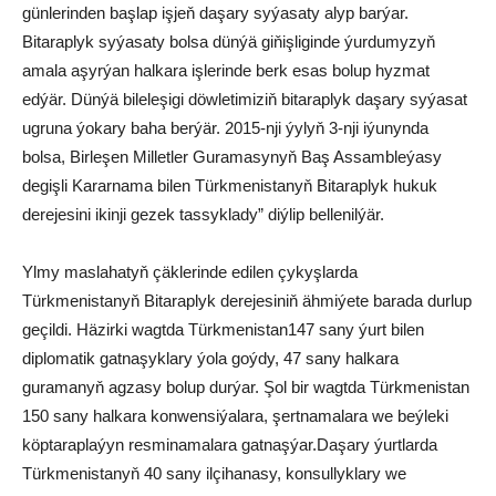
günlerinden başlap işjeň daşary syýasaty alyp barýar.
Bitaraplyk syýasaty bolsa dünýä giňişliginde ýurdumyzyň
amala aşyrýan halkara işlerinde berk esas bolup hyzmat
edýär. Dünýä bileleşigi döwletimiziň bitaraplyk daşary syýasat
ugruna ýokary baha berýär. 2015-nji ýylyň 3-nji iýunynda
bolsa, Birleşen Milletler Guramasynyň Baş Assambleýasy
degişli Kararnama bilen Türkmenistanyň Bitaraplyk hukuk
derejesini ikinji gezek tassyklady” diýlip bellenilýär.
Ylmy maslahatyň çäklerinde edilen çykyşlarda
Türkmenistanyň Bitaraplyk derejesiniň ähmiýete barada durlup
geçildi. Häzirki wagtda Türkmenistan147 sany ýurt bilen
diplomatik gatnaşyklary ýola goýdy, 47 sany halkara
guramanyň agzasy bolup durýar. Şol bir wagtda Türkmenistan
150 sany halkara konwensiýalara, şertnamalara we beýleki
köptaraplaýyn resminamalara gatnaşýar.Daşary ýurtlarda
Türkmenistanyň 40 sany ilçihanasy, konsullyklary we