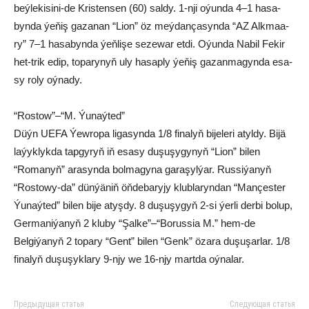
beý­le­ki­si­ni-de Kris­ten­sen (60) sal­dy. 1-nji oýun­da 4–1 ha­sa­
byn­da ýe­ňiş ga­za­nan “Li­on” öz meý­dan­ça­syn­da “AZ Alk­maa­
ry” 7–1 ha­sa­byn­da ýeň­li­şe se­ze­war et­di. Oýun­da Na­bil Fe­kir
het-trik edip, to­pa­ry­nyň uly ha­sap­ly ýe­ňiş ga­zan­ma­gyn­da esa­
sy ro­ly oý­na­dy.
“Rostow”–“M. Ýunaýted”
Düýn UEFA Ýewropa ligasynda 1/8 finalyň bijeleri atyldy. Bijä
laýyklykda tapgyryň iň esasy duşuşygynyň “Lion” bilen
“Romanyň” arasynda bolmagyna garaşylýar. Russiýanyň
“Rostowy-da” dünýäniň öňdebaryjy klublaryndan “Mançester
Ýunaýted” bilen bije atyşdy. 8 duşuşygyň 2-si ýerli derbi bolup,
Germaniýanyň 2 kluby “Şalke”–“Borussia M.” hem-de
Belgiýanyň 2 topary “Gent” bilen “Genk” özara duşuşarlar. 1/8
finalyň duşuşyklary 9-njy we 16-njy martda oýnalar.
Предыдущая статья
Следующая статья