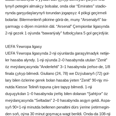
lynyň pe­te­gi­ni al­mak­çy bol­sa­lar, on­da olar “Emi­ra­tes” sta­dio­
nyn­da garşydaşlarynyň torundan jo­gap­syz 4 pök­gi ge­çir­me­li
bo­lar­lar. Bi­ler­men­le­riň pi­ki­ri­ne gö­rä-de, mu­ny “Ar­se­na­lyň” ba­
şar­ma­gy o di­ýen müm­kin däl. “Ar­se­nal” Çem­pi­on­lar li­ga­syn­da
2-nji ge­zek 1 oýun­da “ba­wa­ri­ýa­ly” fut­bol­çy­la­ra 5 gol ge­çird­ýär.
UEFA Ýew­ro­pa li­ga­sy
UEFA Ýew­ro­pa li­ga­syn­da 2-nji oýun­lar­da ga­ra­şyl­ma­dyk ne­ti­je­
ler ha­sa­ba alyn­dy. 1-nji oýun­da 2–0 ha­sa­byn­da utu­lan “Ze­nit”
öz meý­dan­ça­syn­da “An­der­leh­ti” 3–1 ha­sa­byn­da ýeň­se-de, 1/8
fi­na­la çy­kyp bil­me­di. Giu­lia­no (24, 78) we Dzýu­ba­nyň (72) gol­
la­ry bi­len öz­le­ri­ne ge­rek bolan ha­sa­ba ýe­ten “Ze­nit” 90-njy mi­
nut­da Ki­es­se Te­li­niň to­pu­na çä­re ta­pyp bil­me­di. 1-nji
duşuşykdan 1–0 ha­sa­byn­da ýe­ňiş bi­len do­la­nan “Şaht­ýor” öz
meý­dan­ça­syn­da “Sel­ta­dan” 2–0 ha­sa­byn­da as­gyn gel­di. As­pa­
syň 90+1-nji mi­nut­da bel­le­nen pe­nal­ti­ni dürs ýe­ri­ne ýe­tir­me­gin­
den soň, oý­na 30 mi­nut goş­ma­ça wagt be­ril­di. On­da-da 108-nji