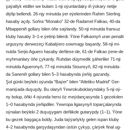
şa­ýat­lyk et­di­ler we bu­lam 1-nji oýun­lar­da­ky iň ýo­ka­ry ne­ti­je
diý­lip bel­len­di. 26-njy mi­nut­da ýer eýe­le­rin­den Ra­him Ster­ling
ha­sa­by aç­dy. Soň­ra “Mo­na­ko” 32-de Ra­da­mel Fal­kao, 40-da
Mbap­pe­niň gol­la­ry bi­len öňe saý­lan­dy. 50-nji mi­nut­da fran­suz
klu­by ha­sa­by 3–1-e ýe­ti­rip bi­ler­di. Ýö­ne Fal­kao­nyň uran pe­nal­ti
ur­gu­sy­ny der­we­ze­çi Ka­bal­ýe­ro sow­ma­gy ba­şar­dy. 58-nji mi­
nut­da Ser­jio Ague­ro ha­sa­by deň­le­se-de, 61-de Fal­kao ýe­ne-de
myh­man­la­ry öňe çy­kar­dy. Ruh­dan düş­me­dik şä­her­li­ler 71-nji
mi­nut­da Ague­ro­nyň, 77-nji mi­nut­da Stoun­syň, 82-nji mi­nut­da-
da Sa­ne­niň gol­la­ry bi­len 5–3 ha­sa­byn­da ýe­ňiş ga­zan­dy.
Şol gün­ki beý­le­ki oýun­da “Ba­ýer” bi­len “At­le­ti­ko Mad­rid” Ger­
ma­ni­ýa­da du­şuş­dy. Bu ola­ryň Ýew­ro­ku­bok­la­ryn­da­ky 5-nji oý­
ny bo­lup, öň­ki 4 oýun­da her­si öz meý­dan­ça­syn­da 1 ge­zek­den
1–0 ha­sa­byn­da ýe­ňip­di­ler. Ýew­ro­pa li­ga­sy­nyň to­par­ça­la­ryn­da
oý­na­lan beý­le­ki 2 du­şu­şy­gam deň­lik­de gu­ta­ryp­dy (1–1). Ýö­ne
bu ge­zek baş­ga­ça bol­dy. Ju­da taý­ýar­lyk­ly ge­len is­pan klu­by
4–2 ha­sa­byn­da gar­şy­da­şyn­dan üs­tün çy­kyp, çär­ýek fi­nal ug­