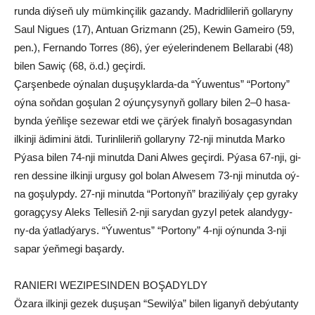
run­da diý­seň uly müm­kin­çi­lik ga­zan­dy. Mad­rid­li­le­riň gol­la­ry­ny
Sa­ul Ni­gu­es (17), An­tu­an Griz­mann (25), Ke­win Ga­mei­ro (59,
pen.), Fer­nan­do Tor­res (86), ýer eýe­le­rin­de­nem Bel­la­ra­bi (48)
bi­len Sa­wiç (68, ö.d.) ge­çir­di.
Çar­şen­be­de oý­na­lan duşuşyk­lar­da-da “Ýu­wen­tus” “Por­to­ny”
oý­na soň­dan go­şu­lan 2 oýun­çy­sy­nyň gol­la­ry bi­len 2–0 ha­sa­
byn­da ýeň­li­şe se­ze­war et­di we çär­ýek fi­na­lyň bo­sa­ga­syn­dan
il­kin­ji ädi­mi­ni ät­di. Tu­rin­li­le­riň gol­la­ry­ny 72-nji mi­nut­da Mar­ko
Pýa­sa bilen 74-nji mi­nut­da Da­ni Al­wes ge­çir­di. Pýa­sa 67-nji, gi­
ren des­si­ne il­kin­ji ur­gu­sy gol bo­lan Al­we­sem 73-nji mi­nut­da oý­
na go­şu­lyp­dy. 27-nji mi­nut­da “Por­to­nyň” bra­zi­li­ýa­ly çep gy­ra­ky
go­rag­çy­sy Aleks Tel­le­siň 2-nji sa­ry­dan gy­zyl pe­tek alan­dy­gy­
ny-da ýat­lad­ýa­rys. “Ýu­wen­tus” “Por­to­ny” 4-nji oý­nun­da 3-nji
sa­par ýeň­me­gi ba­şar­dy.
RA­NIE­RI WE­ZI­PE­SIN­DEN BO­ŞA­DYL­DY
Öza­ra il­kin­ji ge­zek du­şu­şan “Se­wil­ýa” bi­len li­ga­nyň deb­ýu­tan­ty