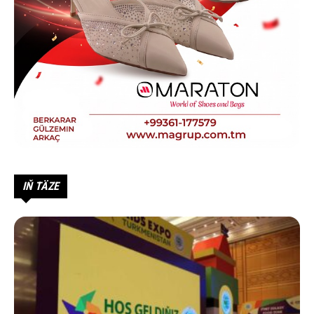
IŇ TÄZE