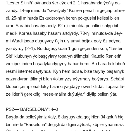
“Les­ter Si­ti­niň” oý­nun­da ýer eýe­le­ri 2–1 ha­sa­byn­da ýe­ňiş ga­
zan­dy. 14-nji mi­nut­da “se­wil­ýa­ly” Kor­rea pe­nal­ti­ni ge­çi­rip bil­me­
di. 25-nji mi­nut­da Es­ku­de­ro­nyň be­ren pök­gü­si­ni kel­le­si bi­len
uran Sa­ra­bia ha­sa­by aç­dy. 62-nji mi­nut­da pe­nal­ti­ni sa­lyp bil­
me­dik Kor­rea ha­sa­by ha­sam art­dyr­dy. 73-nji mi­nut­da-da Jeý­
mi War­di jo­gap du­şu­şy­gy üçin uly umyt bol­jak go­ly öz ady­na
ýaz­dyr­dy (2–1). Bu du­şu­şyk­dan 1 gün ge­çen­den soň, “Les­ter
Si­ti” klu­bu­nyň ýol­baş­çy­la­ry to­pa­ryň tä­lim­çi­si Klau­dio Ra­nie­riň
we­zi­pe­sin­den bo­şa­dy­lan­dy­gy­ny ha­bar ber­di. Bu ba­ra­da klu­buň
res­mi in­ter­net saý­tyn­da “Kyn hem bol­sa, bi­ze ta­ry­hy ba­şar­nyk
ga­zan­dy­ran tä­lim­çi bi­len ýo­lu­my­zy aýyr­ma­ly bol­ýa­rys. Se­bä­bi
klu­buň çem­pio­nat­da­ky hä­zir­ki ýag­da­ýy öwer­lik­li däl. To­pa­ra tä­
ze li­de­riň gerek­di­gi me­se-mä­lim du­ýul­ýar” diý­lip bel­le­nil­ýär.
PSŽ—“BAR­SE­LO­NA”: 4–0
Baş­da-da bel­leý­şi­miz ýa­ly, 8 du­şu­şyk­da ge­çi­ri­len 34 go­luň hiç
bi­ri­niň-de “Bar­se­lo­na” de­giş­li däl­di­gi­ni aýt­sak, köp­ler ynan­maz.