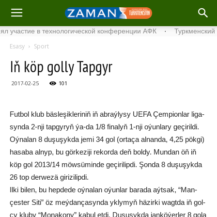
ие в технологической конференции АФК
·
Туркменский шельф Ка
Esasy
Sport
Iň köp golly Tapgyr
2017-02-25
101
Fut­bol klub bäs­le­şik­le­ri­niň iň ab­raý­ly­sy UEFA Çem­pi­on­lar li­ga­
syn­da 2-nji tap­gy­ryň ýa-da 1/8 fi­na­lyň 1-nji oýun­la­ry ge­çi­ril­di.
Oý­na­lan 8 du­şu­şyk­da je­mi 34 gol (or­ta­ça al­nan­da, 4,25 pök­gi)
ha­sa­ba al­nyp, bu gör­ke­zi­ji re­korda deň bol­dy. Mun­dan öň iň
köp gol 2013/14 möw­sü­min­de ge­çi­ri­lip­di. Şon­da 8 du­şu­şyk­da
26 top der­we­zä gi­ri­zi­lip­di.
Il­ki bilen, bu hep­de­de oý­na­lan oýun­lar ba­ra­da aýt­sak, “Man­
çes­ter Si­ti” öz meý­dan­ça­syn­da yk­ly­myň hä­zir­ki wagt­da iň gol­
çy klu­by “Mo­na­ko­ny” ka­bul et­di. Du­şu­şyk­da jan­kö­ýer­ler 8 go­la