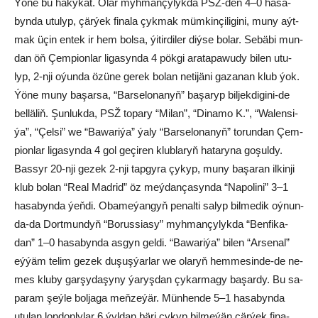
Ýö­ne bu ha­ky­kat. Olar myh­man­çy­lyk­da PSŽ-den 4–0 ha­sa­
byn­da utu­lyp, çär­ýek fi­na­la çyk­mak müm­kin­çi­li­gi­ni, mu­ny aýt­
mak üçin en­tek ir hem bol­sa, ýi­tir­di­ler diý­se bo­lar. Se­bä­bi mun­
dan öň Çem­pi­on­lar li­ga­syn­da 4 pök­gi ara­ta­pa­wu­dy bi­len utu­
lyp, 2-nji oýun­da özü­ne ge­rek bo­lan ne­ti­jä­ni ga­za­nan klub ýok.
Ýö­ne mu­ny ba­şar­sa, “Bar­se­lo­na­nyň” ba­şa­ryp bil­jek­di­gi­ni-de
bel­lä­liň. Şunlukda, PSŽ to­pa­ry “Mi­lan”, “Di­na­mo K.”, “Wa­len­si­
ýa”, “Çel­si” we “Ba­wa­ri­ýa” ýa­ly “Bar­se­lo­na­nyň” to­run­dan Çem­
pi­on­lar li­ga­syn­da 4 gol ge­çi­ren klub­la­ryň ha­ta­ry­na go­şul­dy.
Bas­syr 20-nji ge­zek 2-nji tap­gy­ra çy­kyp, mu­ny ba­şa­ran il­kin­ji
klub bo­lan “Re­al Mad­rid” öz meý­dan­ça­syn­da “Na­po­li­ni” 3–1
ha­sa­byn­da ýeň­di. Oba­me­ýan­gyň pe­nal­ti sa­lyp bil­me­dik oý­nun­
da-da Dort­mun­dyň “Bo­rus­sia­sy” myh­man­çy­lyk­da “Ben­fi­ka­
dan” 1–0 ha­sa­byn­da as­gyn gel­di. “Ba­wa­ri­ýa” bi­len “Ar­se­nal”
eý­ýäm te­lim ge­zek du­şuş­ýar­lar we ola­ryň hem­me­sin­de-de ne­
mes klu­by gar­şy­da­şy­ny ýa­ryş­dan çy­kar­ma­gy ba­şar­dy. Bu sa­
pa­ram şeý­le bol­ja­ga meň­ze­ýär. Mün­hen­de 5–1 ha­sa­byn­da
utu­lan lon­don­ly­lar 6 ýyl­dan bä­ri çy­kyp bil­me­ýän çär­ýek fi­na­