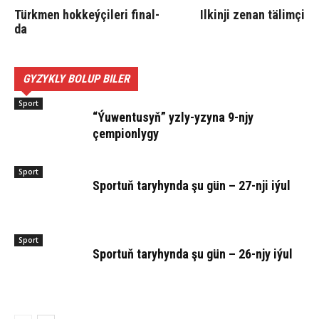
Türk­men hok­keý­çi­le­ri fi­nal­
Il­kin­ji ze­nan tä­lim­çi
da
GYZYKLY BOLUP BILER
Sport
“Ýuwentusyň” yzly-yzyna 9-njy
çempionlygy
Sport
Sportuň taryhynda şu gün – 27-nji iýul
Sport
Sportuň taryhynda şu gün – 26-njy iýul