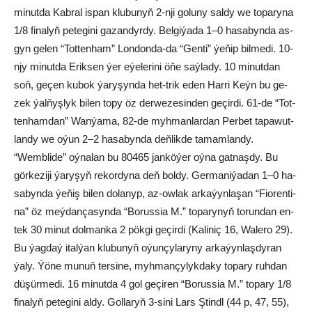
mi­nut­da Kab­ral is­pan klu­bu­nyň 2-nji go­lu­ny sal­dy we to­pa­ry­na
1/8 fi­na­lyň pe­te­gi­ni ga­zan­dyr­dy. Bel­gi­ýa­da 1–0 ha­sa­byn­da as­
gyn ge­len “Tot­ten­ham” Lon­don­da-da “Gen­ti” ýe­ňip bil­me­di. 10-
njy mi­nut­da Erik­sen ýer eýe­le­ri­ni öňe saý­la­dy. 10 mi­nut­dan
soň, ge­çen ku­bok ýa­ry­şyn­da het-trik eden Har­ri Keýn bu ge­
zek ýal­ňyş­lyk bi­len to­py öz der­we­ze­sin­den ge­çir­di. 61-de “Tot­
ten­ham­dan” Wan­ýa­ma, 82-de myh­man­lar­dan Per­bet ta­pa­wut­
lan­dy we oýun 2–2 ha­sa­byn­da deň­lik­de ta­mam­lan­dy.
“Wemblide” oýnalan bu 80465 janköýer oýna gatnaşdy. Bu
görkeziji ýaryşyň rekordyna deň boldy. Ger­ma­ni­ýa­dan 1–0 ha­
sa­byn­da ýe­ňiş bi­len do­la­nyp, az-ow­lak arkaýynlaşan “Fio­ren­ti­
na” öz meý­dan­ça­syn­da “Bo­rus­sia M.” to­pa­ry­nyň to­run­dan en­
tek 30 mi­nut dol­man­ka 2 pök­gi ge­çir­di (Ka­li­niç 16, Wa­le­ro 29).
Bu ýag­daý ital­ýan klu­bu­nyň oýun­çy­la­ry­ny ar­ka­ýyn­laş­dy­ra­n
ýaly. Ýöne munuň tersine, myh­man­çy­lyk­da­ky to­pa­ry ruh­dan
dü­şür­me­di. 16 mi­nut­da 4 gol ge­çi­ren “Bo­rus­sia M.” to­pa­ry 1/8
fi­na­lyň pe­te­gi­ni al­dy. Gol­la­ryň 3-si­ni Lars Ştindl (44 p, 47, 55),