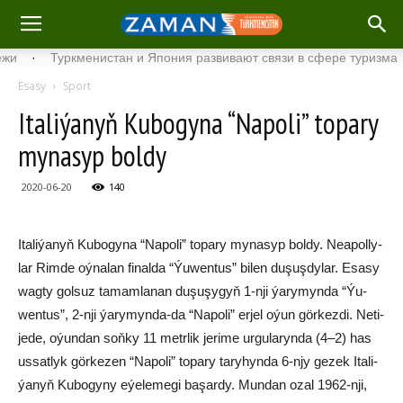
·
Туркменистан и Япония развивают связи в сфере туризма
·
Esasy
Sport
Ita­li­ýa­nyň Ku­bo­gy­na “Na­po­li” to­pa­ry
my­na­syp bol­dy
2020-06-20
140
Ita­li­ýa­nyň Ku­bo­gy­na “Na­po­li” to­pa­ry my­na­syp bol­dy. Nea­pol­ly­
lar Rim­de oý­na­lan fi­nal­da “Ýu­wen­tus” bi­len du­şuş­dy­lar. Esa­sy
wag­ty gol­suz ta­mam­la­nan du­şu­şy­gyň 1-nji ýa­ry­myn­da “Ýu­
wen­tus”, 2-nji ýa­ry­myn­da-da “Na­po­li” er­jel oýun gör­kez­di. Ne­ti­
je­de, oýun­dan soň­ky 11 metr­lik je­ri­me ur­gu­la­ryn­da (4–2) has
us­sat­lyk gör­ke­zen “Na­po­li” to­pa­ry ta­ry­hyn­da 6-njy ge­zek Ita­li­
ýa­nyň Ku­bo­gy­ny eýe­le­me­gi ba­şar­dy. Mun­dan ozal 1962-nji,