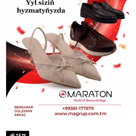
IŇ TÄZE