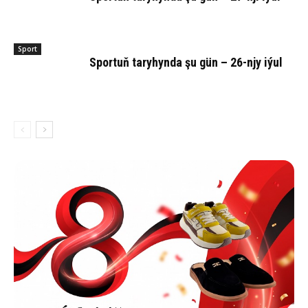
Sport
Sportuň taryhynda şu gün – 26-njy iýul