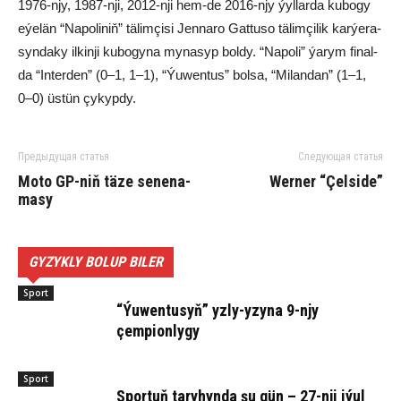
1976-njy, 1987-nji, 2012-nji hem-de 2016-njy ýyl­lar­da ku­bo­gy
eýe­län “Na­po­li­niň” tä­lim­çisi Jen­na­ro Gat­tu­so tä­lim­çi­lik kar­ýe­ra­
syn­da­ky il­kin­ji ku­bo­gy­na my­na­syp bol­dy. “Na­po­li” ýa­rym fi­nal­
da “In­ter­den” (0–1, 1–1), “Ýu­wen­tus” bol­sa, “Mi­lan­dan” (1–1,
0–0) üs­tün çy­kyp­dy.
Предыдущая статья
Следующая статья
Mo­to GP-niň tä­ze se­ne­na­
Werner “Çel­side”
ma­sy
GYZYKLY BOLUP BILER
Sport
“Ýuwentusyň” yzly-yzyna 9-njy
çempionlygy
Sport
Sportuň taryhynda şu gün – 27-nji iýul