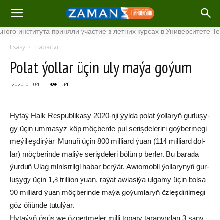
института приняли участие в летних курсах в Университете Tenaga 
Esasy
Habarlar
Po­lat ýol­lar üçin uly ma­ýa go­ýum
2020-01-04
134
Hy­taý Halk Res­pub­li­ka­sy 2020-nji ýyl­da po­lat ýol­la­ryň gur­lu­şy­
gy üçin um­ma­syz köp möç­ber­de pul se­riş­de­le­ri­ni goý­ber­me­gi
me­ýilleş­dir­ýär. Mu­nuň üçin 800 mil­liard ýu­an (114 mil­liard dol­
lar) möç­be­rin­de ma­li­ýe se­riş­de­le­ri bö­lü­nip ber­ler. Bu ba­ra­da
ýur­duň Ulag mi­nistr­li­gi ha­bar ber­ýär. Aw­to­mo­bil ýol­la­ry­nyň gur­
lu­şy­gy üçin 1,8 tril­li­on ýu­an, ra­ýat awia­si­ýa ul­ga­my üçin bol­sa
90 mil­liard ýu­an möç­be­rin­de ma­ýa go­ýum­la­ryň öz­leş­di­ril­me­gi
göz öňün­de tu­tul­ýar.
Hy­ta­ýyň ösüş we öz­gert­me­ler mil­li to­pa­ry ta­ra­pyn­dan 3 sa­ny