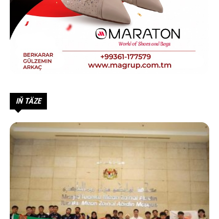
IŇ TÄZE