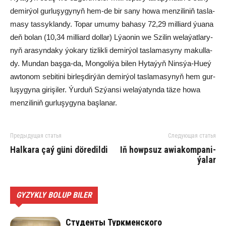
de­mir­ýol gur­lu­şy­gy­nyň hem-de bir sa­ny ho­wa men­zi­li­niň tas­la­
ma­sy tas­syk­lan­dy. To­par umu­my ba­ha­sy 72,29 mil­liard ýua­na
deň bo­lan (10,34 mil­liard dol­lar) Lýao­nin we Szi­lin we­la­ýat­la­ry­
nyň ara­syn­da­ky ýo­ka­ry tiz­lik­li de­mir­ýol tas­la­ma­sy­ny ma­kul­la­
dy. Mun­dan baş­ga-da, Mon­go­liýa bi­len Hy­ta­ýyň Ninsýa-Hu­eý
aw­to­nom se­bi­ti­ni bir­leş­dir­ýän de­mir­ýol tas­la­ma­sy­nyň hem gur­
lu­şy­gy­na gi­ri­şi­ler. Ýur­duň Szýan­si we­la­ýa­tyn­da tä­ze ho­wa
men­zi­li­niň gur­lu­şy­gy­na baş­la­nar.
Предыдущая статья
Следующая статья
Hal­ka­ra çaý gü­ni dö­re­dil­di
Iň howp­suz awia­kom­pa­ni­
ýa­lar
GYZYKLY BOLUP BILER
Студенты Туркменского